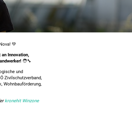
Nova! 💚
 an Innovation,
Handwerker!
🧑‍🔧
logische und
Ö Zivilschutzverband,
ik, Wohnbauförderung,
der
kronehit Winzone