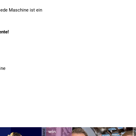
 jede Maschine ist ein
nte!
ine