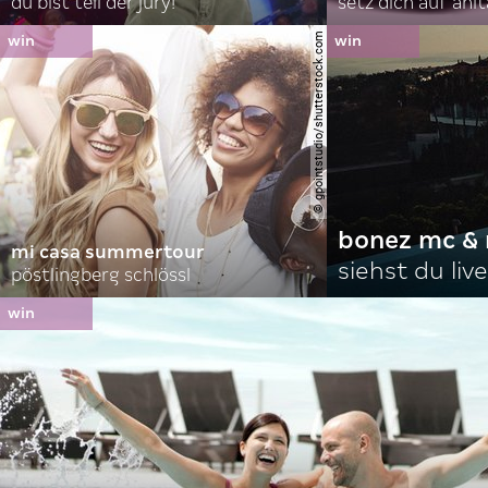
du bist teil der jury!
setz dich auf anit
© gpointstudio/shutterstock.com
bonez mc & 
mi casa summertour
siehst du live
pöstlingberg schlössl