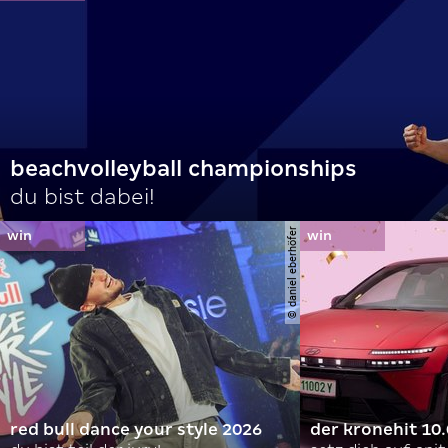
beachvolleyball championships
du bist dabei!
© daniel eberhöfer
red bull dance your style 2026
der kronehit 10