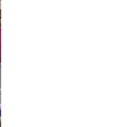
hit
 vikings