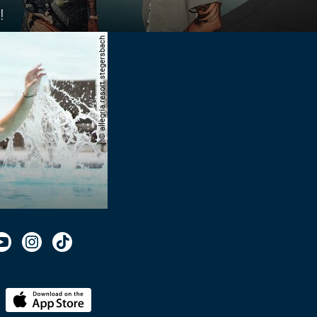
!
© allegria resort stegersbach