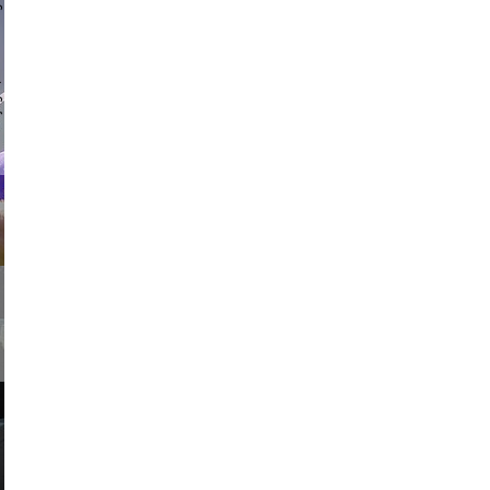
 vikings
usic