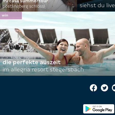
mi casa summertour
siehst du live
pöstlingberg schlössl
die perfekte auszeit
im allegria resort stegersbach