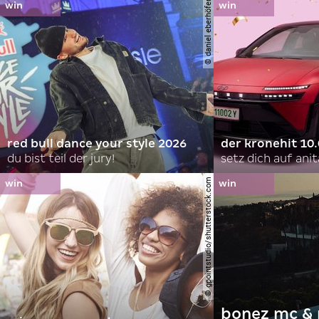
© daniel eberhöfer
red bull dance your style 2026
der kronehit 10
du bist teil der jury!
setz dich auf anit
© gpointstudio/shutterstock.com
bonez mc & 