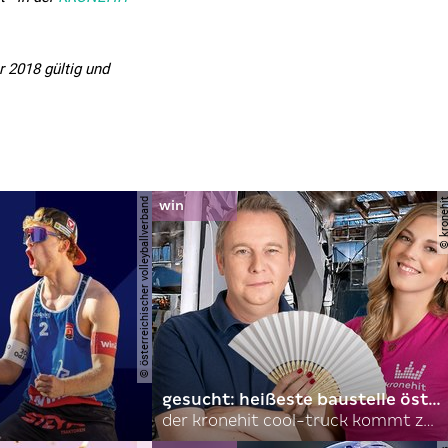
 2018 gültig und
© österreichischer volleyballverband
© krone
gesucht: heißeste baustelle österreichs
der kronehit cool-truck kommt zu euch!