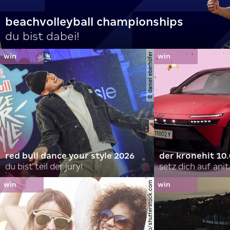
beachvolleyball championships
du bist dabei!
© daniel eberhöfer
red bull dance your style 2026
der kronehit 10
du bist teil der jury!
setz dich auf anit
© gpointstudio/shutterstock.com