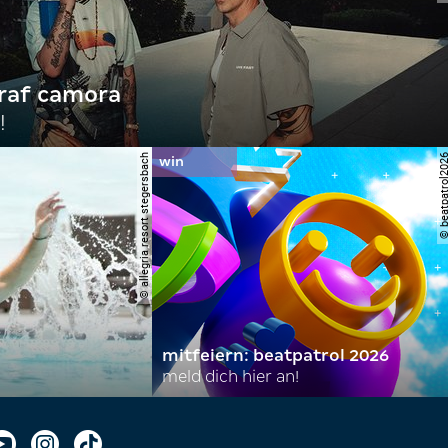
raf camora
!
© allegria resort stegersbach
© beatpatrol
mitfeiern: beatpatrol 2026
meld dich hier an!