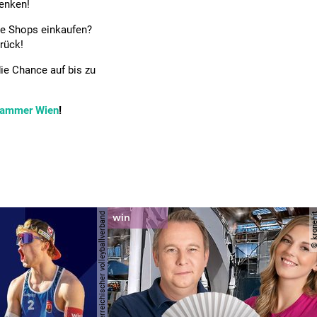
henken!
ne Shops einkaufen?
rück!
ie Chance auf bis zu
kammer Wien
!
© österreichischer volleyballverband
© krone