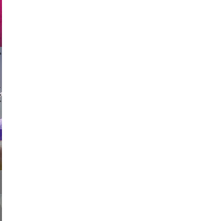
 vikings
usic