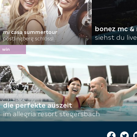
bonez mc & 
mi casa summertour
siehst du live
pöstlingberg schlössl
die perfekte auszeit
im allegria resort stegersbach