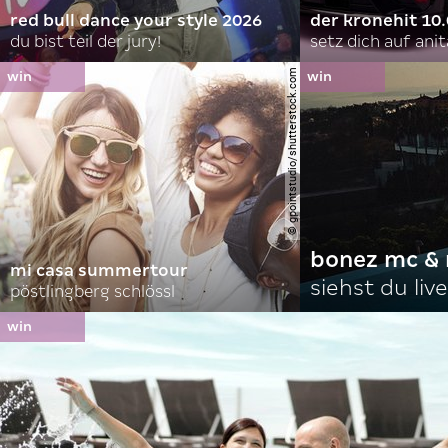
red bull dance your style 2026
der kronehit 10
du bist teil der jury!
setz dich auf anit
© gpointstudio/shutterstock.com
bonez mc & 
mi casa summertour
siehst du live
pöstlingberg schlössl