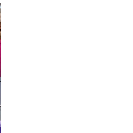
hit
 vikings