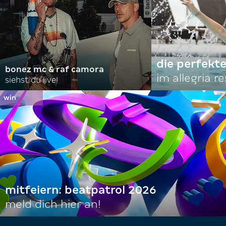
die perfekte
bonez mc & raf camora
im allegria r
siehst du live!
mitfeiern: beatpatrol 2026
meld dich hier an!