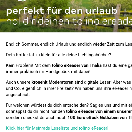
perfekt für den urlaub
hol dir deinen tolino eread
Endlich Sommer, endlich Urlaub und endlich wieder Zeit zum Le
Dein Koffer ist zu klein für alle deine Lieblingsbücher?
Kein Problem! Mit dem
tolino eReader von Thalia
hast du eine ga
immer praktisch im Handgepäck mit dabei!
Auch unsere
kronehit Moderatoren
sind digitale Leser! Aber was
und Co. eigentlich in ihrer Freizeit? Wir haben uns ihre eReader
angeschaut.
Für welchen würdest du dich entscheiden? Sag es uns und mit e
schnappst du dir nicht nur den
tolino eReader von einem unsere
sondern checkst dir auch noch
100 Euro eBook Guthaben von Th
Klick hier für Meinrads Leseliste und tolino eReader!