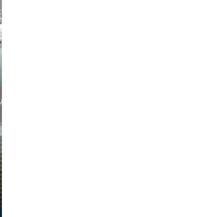
ersbach
gmbh