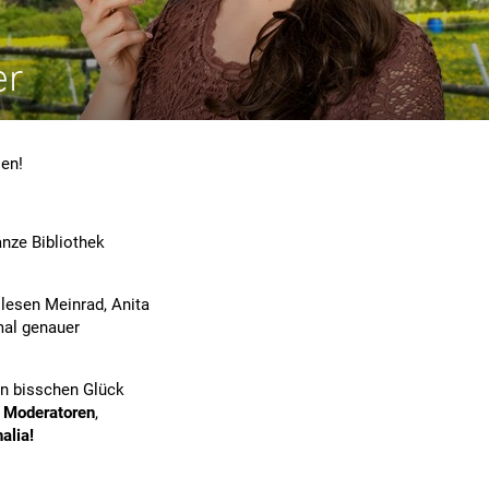
er
sen!
nze Bibliothek
 lesen Meinrad, Anita
 mal genauer
in bisschen Glück
r Moderatoren
,
alia!