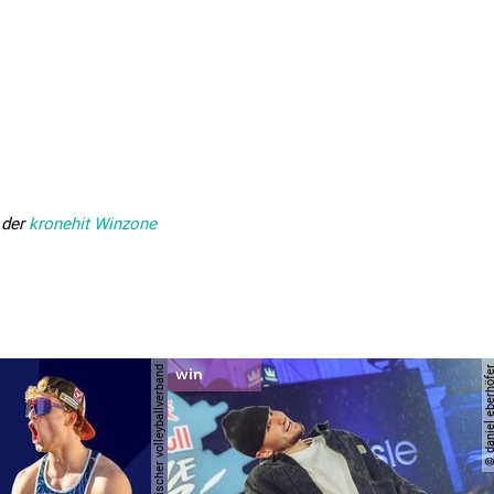
 der
kronehit Winzone
© österreichischer volleyballverband
© daniel eber