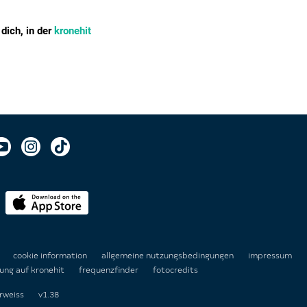
dich, in der
kronehit
n
cookie information
allgemeine nutzungsbedingungen
impressum
ung auf kronehit
frequenzfinder
fotocredits
rweiss
v1.38