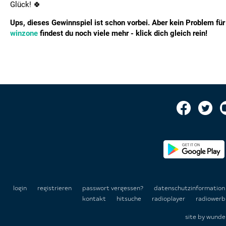
Glück! 🍀
Ups, dieses Gewinnspiel ist schon vorbei. Aber kein Problem für 
winzone
findest du noch viele mehr - klick dich gleich rein!
login
registrieren
passwort vergessen?
datenschutzinformatio
kontakt
hitsuche
radioplayer
radiowerb
site by
wunde