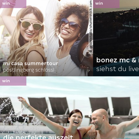
© gpointstudio/shutterstock.com
bonez mc & 
mi casa summertour
siehst du live
pöstlingberg schlössl
die perfekte auszeit