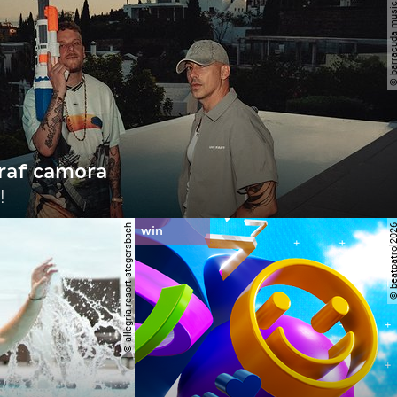
© barracuda m
raf camora
!
© allegria resort stegersbach
© beatpatrol