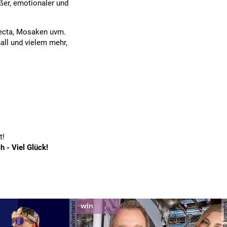
ßer, emotionaler und
lecta, Mosaken uvm.
ll und vielem mehr,
t!
h - Viel Glück!
© krone