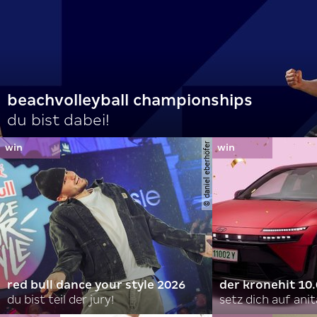
beachvolleyball championships
du bist dabei!
© daniel eberhöfer
red bull dance your style 2026
der kronehit 10
du bist teil der jury!
setz dich auf anit