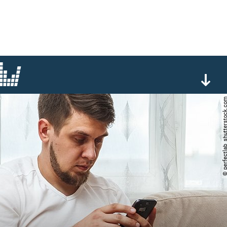
© perfectlab_shutterst