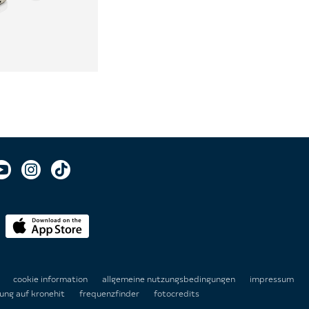
n
cookie information
allgemeine nutzungsbedingungen
impressum
ung auf kronehit
frequenzfinder
fotocredits