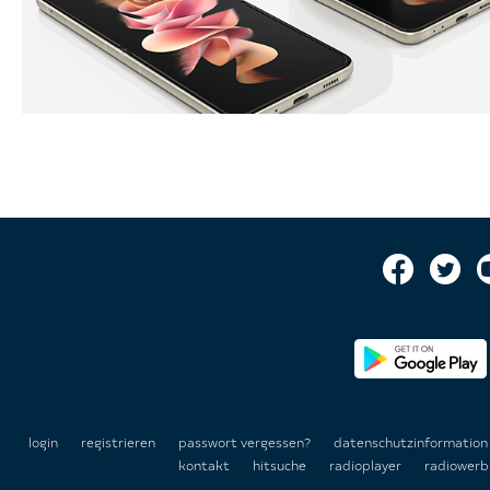
login
registrieren
passwort vergessen?
datenschutzinformatio
kontakt
hitsuche
radioplayer
radiowerb