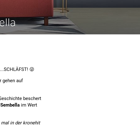
lla
t....SCHLÄFST! 😜
r gehen auf
-Geschichte beschert
n Sembella
im Wert
 mal in der kronehit