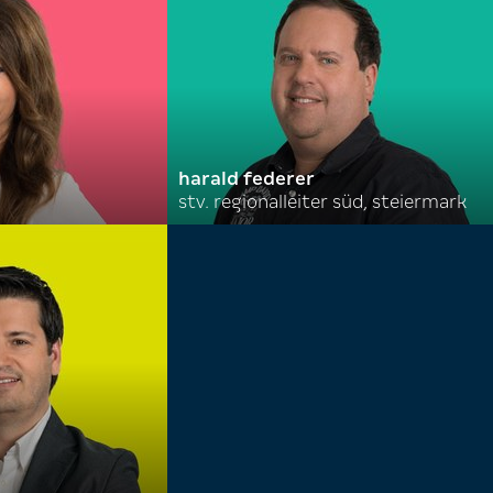
harald federer
stv. regionalleiter süd, steiermark