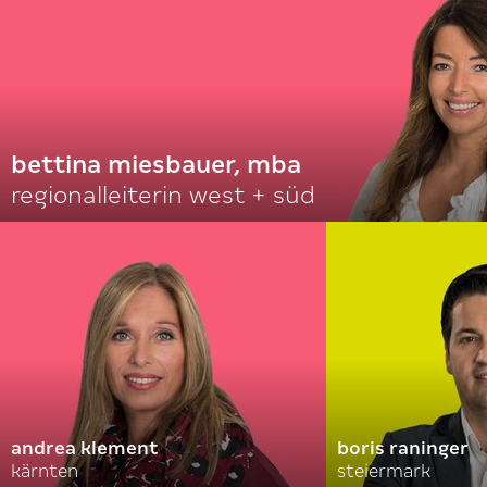
bettina miesbauer, mba
regionalleiterin west + süd
andrea klement
boris raninger
kärnten
steiermark