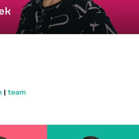
ek
n
|
team