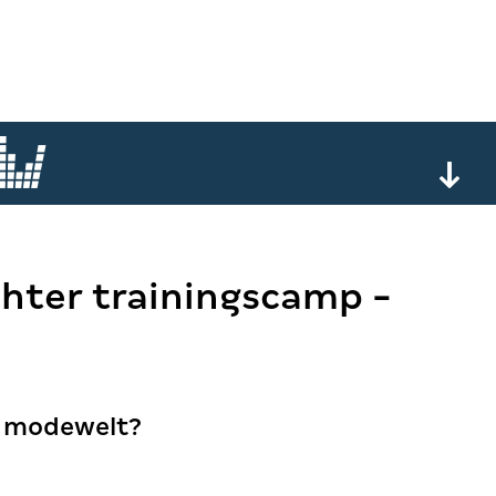
chter trainingscamp -
r modewelt?