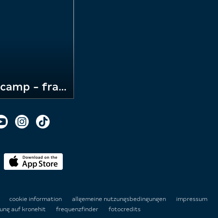
das schlacht der geschlechter trainingscamp - frage 5
n
cookie information
allgemeine nutzungsbedingungen
impressum
ung auf kronehit
frequenzfinder
fotocredits