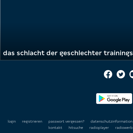
login
registrieren
passwort vergessen?
datenschutzinformatio
kontakt
hitsuche
radioplayer
radiowerb