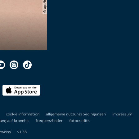
n
cookie information
allgemeine nutzungsbedingungen
impressum
ung auf kronehit
frequenzfinder
fotocredits
rweiss
v1.38