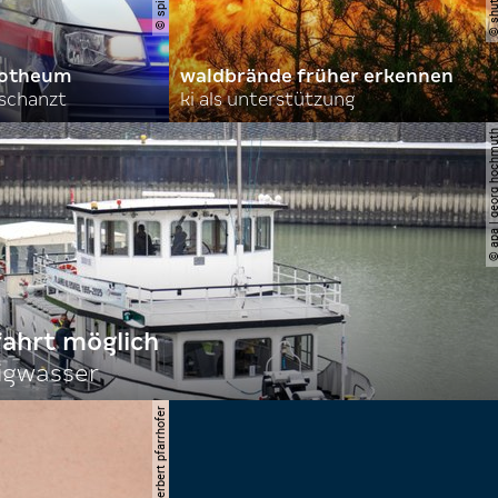
orotheum
waldbrände früher erkennen
rschanzt
ki als unterstützung
© apa | georg ho
fahrt möglich
igwasser
© apa/herbert pfarrhofer