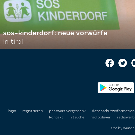
sos-kinderdorf: neue vorwürfe
in tirol
login
registrieren
passwort vergessen?
datenschutzinformatio
kontakt
hitsuche
radioplayer
radiowerb
site by
wunde