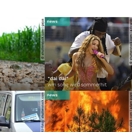
© shutterstock.com | gajus
© shutterstock.com | a.
"dai dai"
wm song wird sommerhit
© spitzi-foto / shutterstock.com
© shutterstock.com | ad