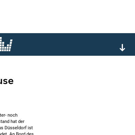
use
ter- noch
stand hat der
s Düsseldorf ist
det. An Bord des