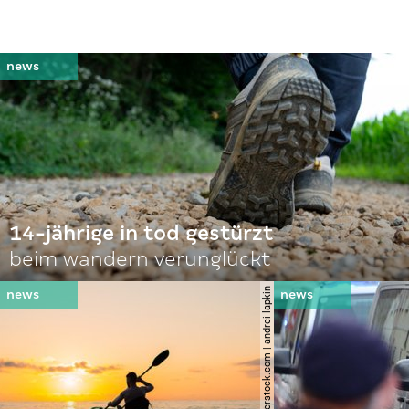
14-jährige in tod gestürzt
beim wandern verunglückt
© shutterstock.com | andrei lapkin