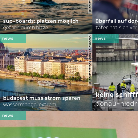
sup-boards: platzen möglich
überfall auf d
gefahr durch hitze
täter hat sich ve
© shutterstock.com | alexanton
keine schiff
budapest muss strom sparen
donau-niedr
wassermangel extrem