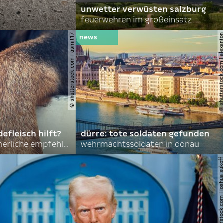
unwetter verwüsten salzburg
feuerwehren im großeinsatz
© shutterstock.com | asmit17
© shutterstock.com | al
efleisch hilft?
dürre: tote soldaten gefunden
nordkoreas sommerliche empfehlungen
wehrmachtssoldaten in donau
© shutterstock.com | joshu