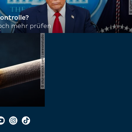
ontrolle?
noch mehr prüfen
© shutterstock.com | cerevonstudio