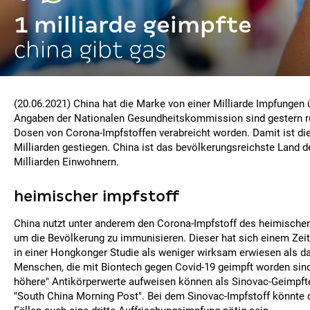
1 milliarde geimpfte
china gibt gas
(20.06.2021) China hat die Marke von einer Milliarde Impfungen 
Angaben der Nationalen Gesundheitskommission sind gestern ru
Dosen von Corona-Impfstoffen verabreicht worden. Damit ist di
Milliarden gestiegen. China ist das bevölkerungsreichste Land d
Milliarden Einwohnern.
heimischer impfstoff
China nutzt unter anderem den Corona-Impfstoff des heimischen
um die Bevölkerung zu immunisieren. Dieser hat sich einem Zeit
in einer Hongkonger Studie als weniger wirksam erwiesen als d
Menschen, die mit Biontech gegen Covid-19 geimpft worden sind
höhere" Antikörperwerte aufweisen können als Sinovac-Geimpfte,
"South China Morning Post". Bei dem Sinovac-Impfstoff könnt