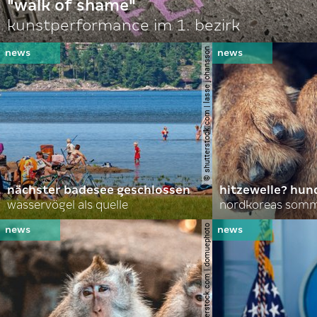
"walk of shame"
kunstperformance im 1. bezirk
© shutterstock.com | lasse johansson
nächster badesee geschlossen
hitzewelle? hund
wasservögel als quelle
© shutterstock.com | domuephoto