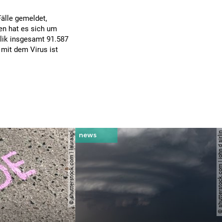
älle gemeldet,
en hat es sich um
blik insgesamt 91.587
g mit dem Virus ist
© shutterstock.com | lauraapl
© shutterstock.com | john 