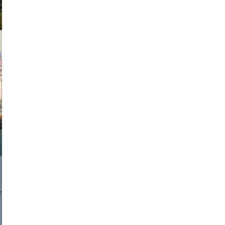
exanton
a sukoff