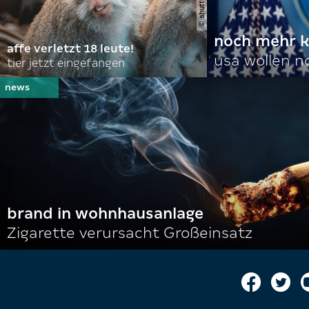
noch mehr k
affe verletzt 18 leute!
usa wollen 
tier jetzt eingefangen
brand in wohnhausanlage
Zigarette verursacht Großeinsatz