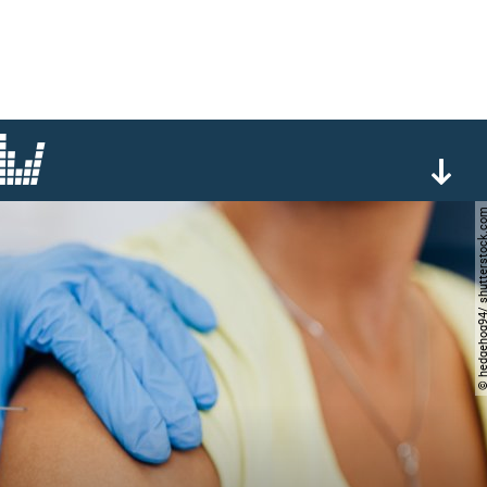
© hedgehog94/ shutterst