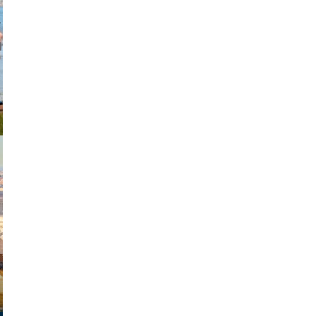
johansson
exanton