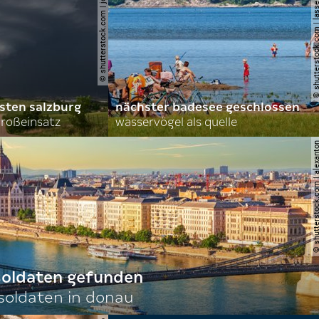
© shutterstock.com | john d sirlin
© shutterstock.com | lasse 
sten salzburg
nächster badesee geschlossen
roßeinsatz
wasservögel als quelle
© shutterstock.com | al
 soldaten gefunden
oldaten in donau