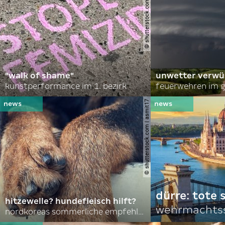
© shutterstock.com | lauraapl
"walk of shame"
unwetter verwü
kunstperformance im 1. bezirk
feuerwehren im g
© shutterstock.com | asmit17
dürre: tote
hitzewelle? hundefleisch hilft?
wehrmachtss
nordkoreas sommerliche empfehlungen