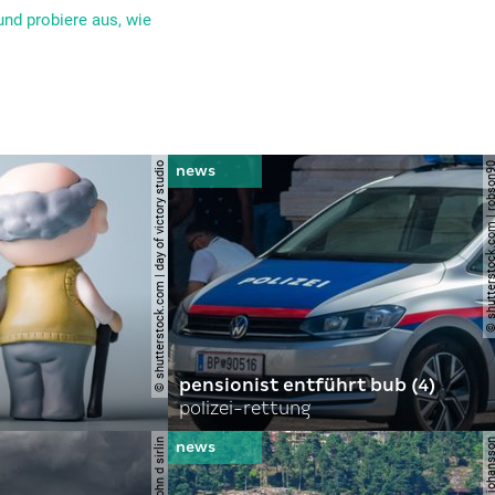
und probiere aus, wie
© shutterstock.com | day of victory studio
© shutterstock.com | r
pensionist entführt bub (4)
polizei-rettung