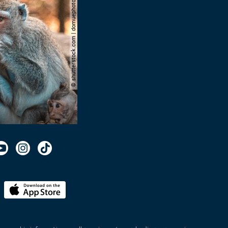
© shutterstock.com | domuephoto