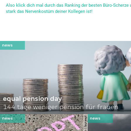
Also klick dich mal durch das Ranking der besten Büro-Scherze 
stark das Nervenkostüm deiner Kollegen ist!
equal pension day
144 tage weniger pension für frauen