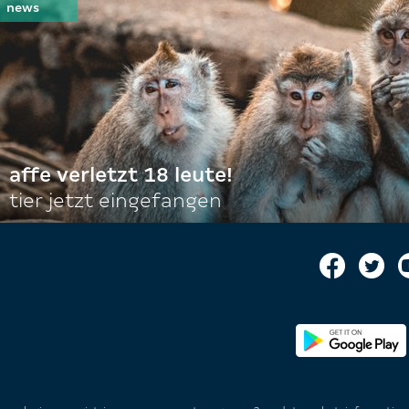
affe verletzt 18 leute!
tier jetzt eingefangen