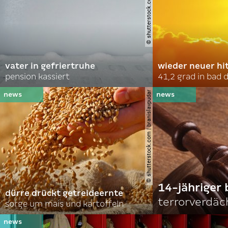
© shutterstock.com | soldatooff
vater in gefriertruhe
wieder neuer hi
pension kassiert
41,2 grad in bad
© shutterstock.com | branislavpudar
14-jähriger 
dürre drückt getreideernte
terrorverdäc
sorge um mais und kartoffeln