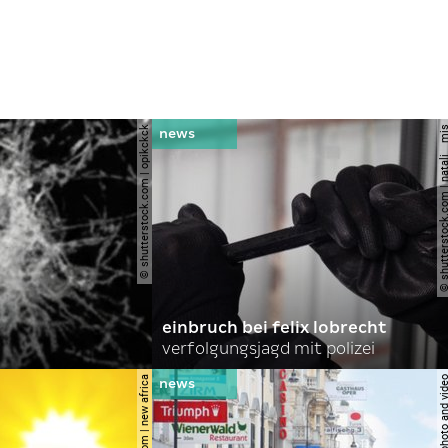
© shutterstock.com | opikckck
© shutterstock.com | nata
einbruch bei felix lobrecht
verfolgungsjagd mit polizei