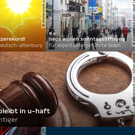
© shutterstock.com | new africa
© shutterstock.com | pavel l phot
tzerekord!
neos wollen sonntagsöffnung
 deutsch-altenburg
für eigentümergeführte läden
© shutterstock.com | billi
bleibt in u-haft
htiger