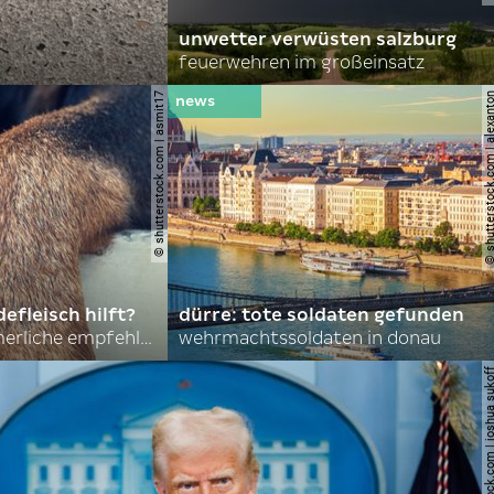
unwetter verwüsten salzburg
feuerwehren im großeinsatz
© shutterstock.com | asmit17
© shutterstock.com | al
efleisch hilft?
dürre: tote soldaten gefunden
nordkoreas sommerliche empfehlungen
wehrmachtssoldaten in donau
© shutterstock.com | joshu