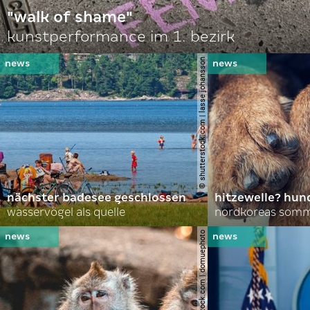
"walk of shame"
kunstperformance im 1. bezirk
© shutterstock.com | lasse johansson
nächster badesee geschlossen
hitzewelle? hund
wasservögel als quelle
© shutterstock.com | domuephoto