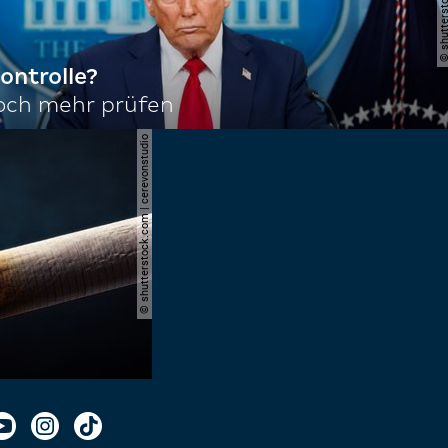
ontrolle?
noch mehr prüfen
© shutterstock.com | cerevonstudio