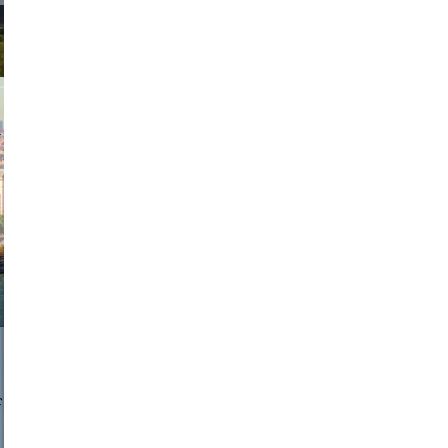
exanton
a sukoff