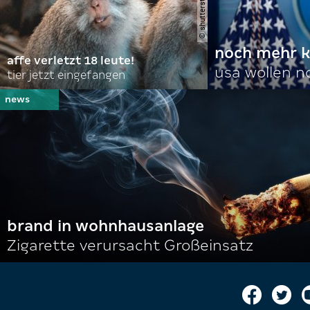
noch mehr k
affe verletzt 18 leute!
usa wollen 
tier jetzt eingefangen
brand in wohnhausanlage
Zigarette verursacht Großeinsatz