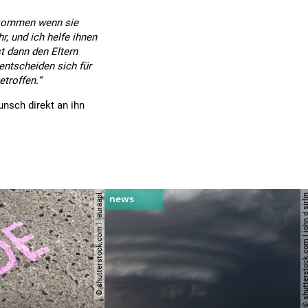
ekommen wenn sie
, und ich helfe ihnen
st dann den Eltern
 entscheiden sich für
troffen.“
nsch direkt an ihn
© shutterstock.com | lauraapl
© shutterstock.com | john 