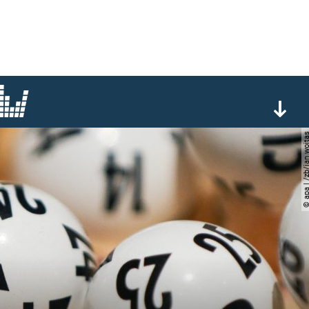
© apa | /zb/jan 