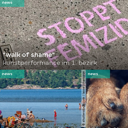
"walk of shame"
kunstperformance im 1. bezirk
© shutterstock.com | lasse johansson