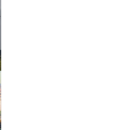
d sirlin
exanton