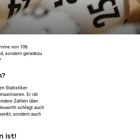
Summe von 106
rnd, sondern geradezu
?
n?
n Statistiker
 maximieren. Er rät
ondere Zahlen über
Neuwirth schlägt auch
 senkt, sondern auch
 ist!