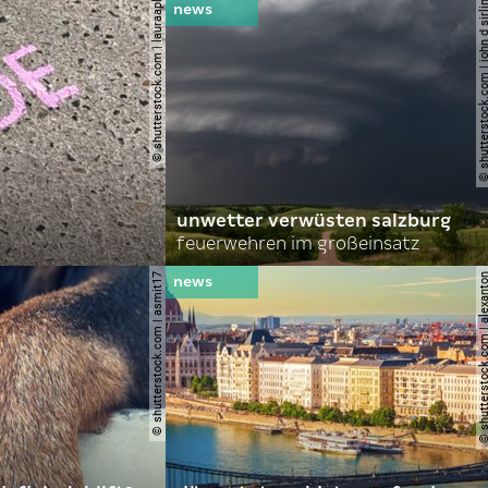
© shutterstock.com | lauraapl
© shutterstock.com | john 
unwetter verwüsten salzburg
feuerwehren im großeinsatz
© shutterstock.com | asmit17
© shutterstock.com | al