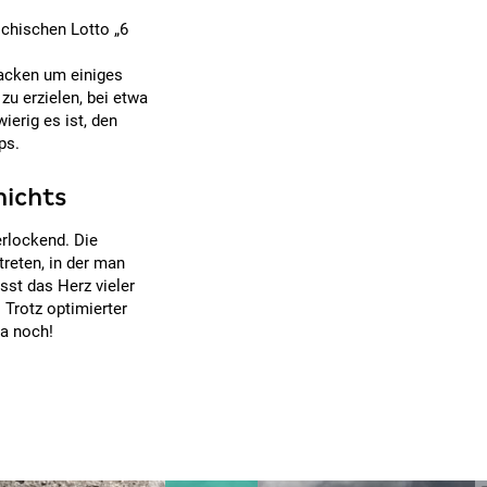
ichischen Lotto „6
nacken um einiges
zu erzielen, bei etwa
ierig es ist, den
ps.
nichts
erlockend. Die
treten, in der man
st das Herz vieler
 Trotz optimierter
ja noch!