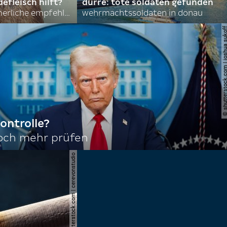
efleisch hilft?
dürre: tote soldaten gefunden
nordkoreas sommerliche empfehlungen
wehrmachtssoldaten in donau
© shutterstock.com | joshu
ontrolle?
noch mehr prüfen
© shutterstock.com | cerevonstudio