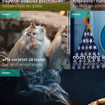
nächster badesee geschlossen
hitzewelle? hund
wasservögel als quelle
© shutterstock.com | domuephoto
noch mehr k
affe verletzt 18 leute!
usa wollen 
tier jetzt eingefangen