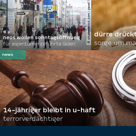
© shutterstock.com | pavel l photo and video
dürre drück
neos wollen sonntagsöffnung
sorge um mai
für eigentümergeführte läden
14-jähriger bleibt in u-haft
terrorverdächtiger