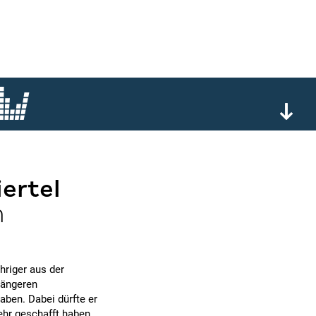
ertel
n
hriger aus der
längeren
ben. Dabei dürfte er
hr geschafft haben,