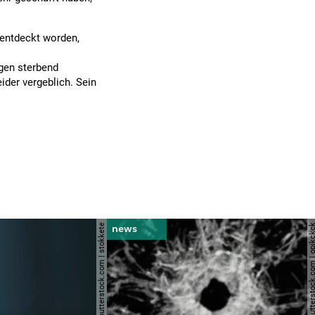
 entdeckt worden,
igen sterbend
ider vergeblich. Sein
© shutterstock.com | stokkete
© shutterstock.com | o