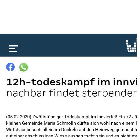
loading...
12h-todeskampf im innvi
nachbar findet sterbende
(05.02.2020) Zwölfstündiger Todeskampf im Innviertel! Ein 72-Jä
kleinen Gemeinde Maria Schmolln dürfte sich wohl nach einem 
Wirtshausbesuch allein im Dunkeln auf den Heimweg gemacht ha
auf einer abschüssigen Wiese ausgerutscht sein und es nicht me