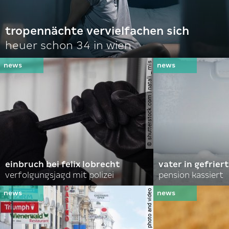
tropennächte vervielfachen sich
heuer schon 34 in wien
© shutterstock.com | natali _ mis
einbruch bei felix lobrecht
vater in gefrier
verfolgungsjagd mit polizei
pension kassiert