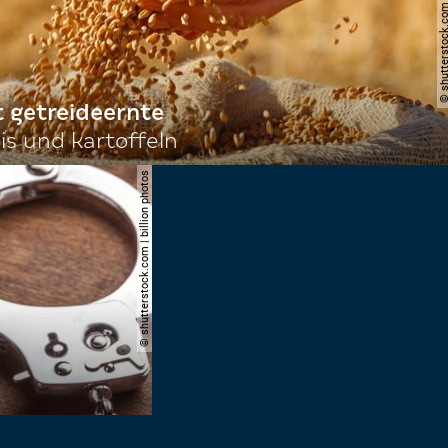
© shutterstock.com | brani
t getreideernte
s und kartoffeln
© shutterstock.com | billion photos