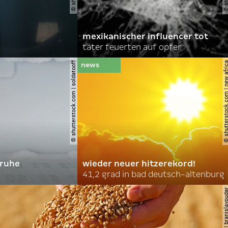
mexikanischer influencer tot
täter feuerten auf opfer
© shutterstock.com | soldatooff
© shutterstock.com | ne
truhe
wieder neuer hitzerekord!
41,2 grad in bad deutsch-altenburg