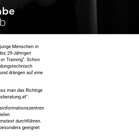
abe
ob
0 junge Menschen in
 bis 29-Jährigen
or Training“. Schon
ildungstechnisch
 und drängen auf eine
dass man das Richtige
sberatung.at":
fsinformationszentren
ielen
enstest durchführen.
 besonders geeignet