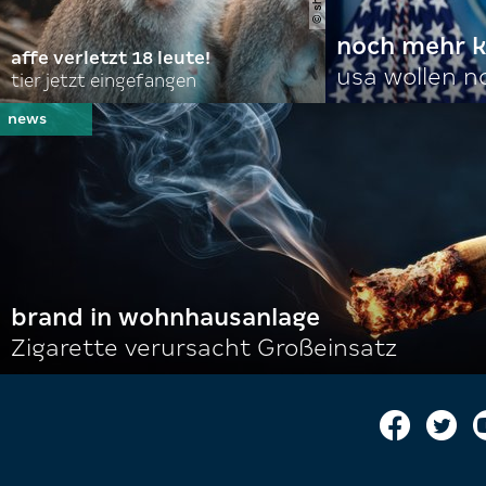
noch mehr k
affe verletzt 18 leute!
usa wollen 
tier jetzt eingefangen
brand in wohnhausanlage
Zigarette verursacht Großeinsatz