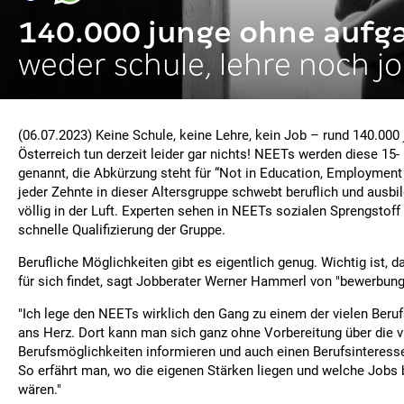
140.000 junge ohne aufg
weder schule, lehre noch j
(06.07.2023) Keine Schule, keine Lehre, kein Job – rund 140.00
Österreich tun derzeit leider gar nichts! NEETs werden diese 15-
genannt, die Abkürzung steht für “Not in Education, Employment 
jeder Zehnte in dieser Altersgruppe schwebt beruflich und ausb
völlig in der Luft. Experten sehen in NEETs sozialen Sprengstoff
schnelle Qualifizierung der Gruppe.
Berufliche Möglichkeiten gibt es eigentlich genug. Wichtig ist, 
für sich findet, sagt Jobberater Werner Hammerl von "bewerbung
"Ich lege den NEETs wirklich den Gang zu einem der vielen Beru
ans Herz. Dort kann man sich ganz ohne Vorbereitung über die v
Berufsmöglichkeiten informieren und auch einen Berufsinteress
So erfährt man, wo die eigenen Stärken liegen und welche Jobs
wären."