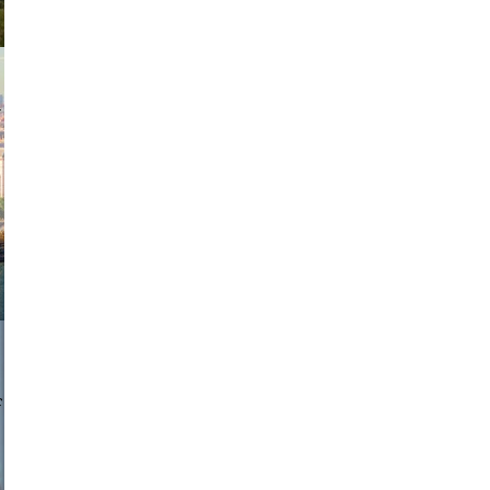
exanton
a sukoff