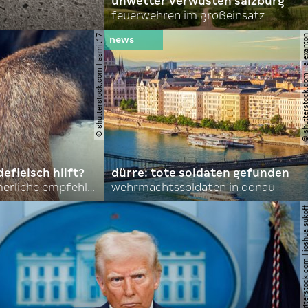
unwetter verwüsten salzburg
feuerwehren im großeinsatz
© shutterstock.com | asmit17
© shutterstock.com | al
efleisch hilft?
dürre: tote soldaten gefunden
nordkoreas sommerliche empfehlungen
wehrmachtssoldaten in donau
© shutterstock.com | joshu