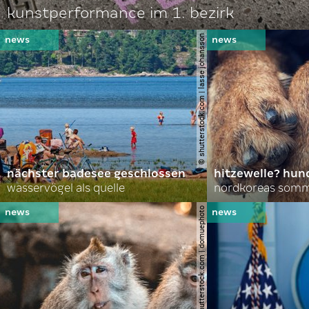
kunstperformance im 1. bezirk
© shutterstock.com | lasse johansson
nächster badesee geschlossen
hitzewelle? hund
wasservögel als quelle
© shutterstock.com | domuephoto