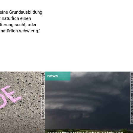
 keine Grundausbildung
 natürlich einen
tierung sucht, oder
natürlich schwierig."
© shutterstock.com | lauraapl
© shutterstock.com | john 