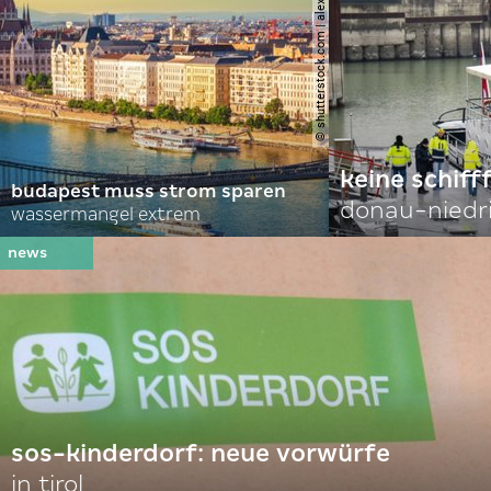
© shutterstock.com | alexanton
keine schiff
budapest muss strom sparen
donau-niedr
wassermangel extrem
sos-kinderdorf: neue vorwürfe
in tirol