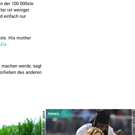
an der 100.000ste
er ist weniger
d einfach nur
ite. His mother
ADa
ar machen werde, sagt
Vorlieben des anderen
© shutterstock.com | gajus
© shutterstock.com | a.