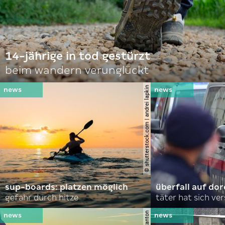
14-jährige in tod gestürzt
beim wandern verunglückt
© shutterstock.com | andrei lapkin
sup-boards: platzen möglich
überfall auf d
gefahr durch hitze
täter hat sich ve