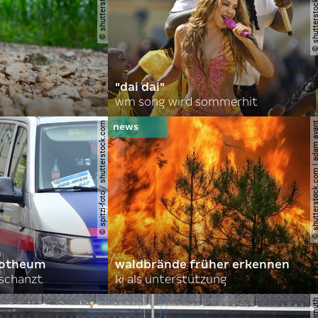
"dai dai"
wm song wird sommerhit
© spitzi-foto / shutterstock.com
© shutterstock.com | ad
orotheum
waldbrände früher erkennen
rschanzt
ki als unterstützung