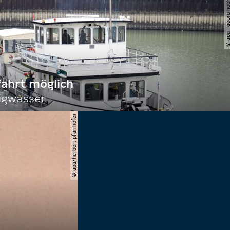
© apa | georg ho
fahrt möglich
igwasser
© apa/herbert pfarrhofer