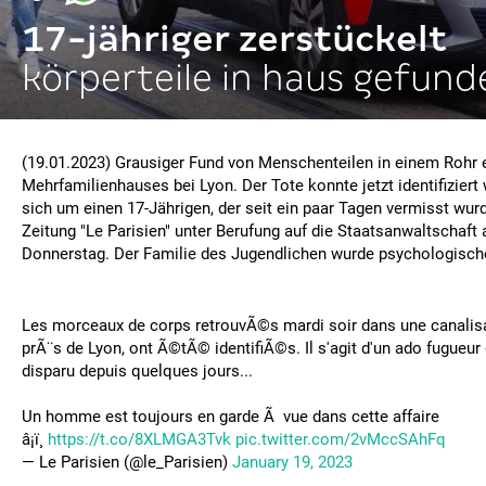
17-jähriger zerstückelt
körperteile in haus gefund
(19.01.2023) Grausiger Fund von Menschenteilen in einem Rohr 
Mehrfamilienhauses bei Lyon. Der Tote konnte jetzt identifiziert
sich um einen 17-Jährigen, der seit ein paar Tagen vermisst wurd
Zeitung "Le Parisien" unter Berufung auf die Staatsanwaltschaft
Donnerstag. Der Familie des Jugendlichen wurde psychologisch
Les morceaux de corps retrouvÃ©s mardi soir dans une canalisa
prÃ¨s de Lyon, ont Ã©tÃ© identifiÃ©s. Il s'agit d'un ado fugueur 
disparu depuis quelques jours...
Un homme est toujours en garde Ã vue dans cette affaire
â¡ï¸
https://t.co/8XLMGA3Tvk
pic.twitter.com/2vMccSAhFq
— Le Parisien (@le_Parisien)
January 19, 2023