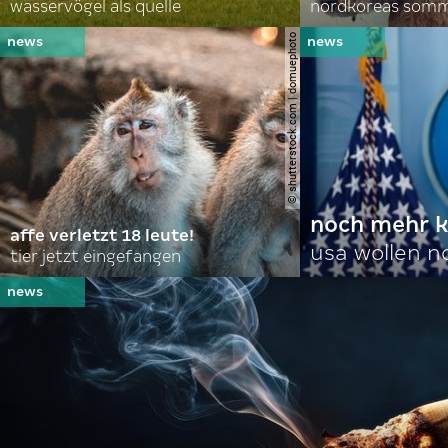
wasservögel als quelle
© shutterstock.com | domuephoto
noch mehr k
affe verletzt 18 leute!
usa wollen 
tier jetzt eingefangen