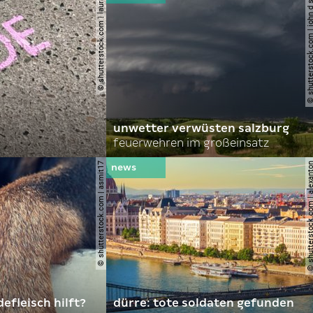
© shutterstock.com | lauraapl
© shutterstock.com | john 
unwetter verwüsten salzburg
feuerwehren im großeinsatz
© shutterstock.com | asmit17
© shutterstock.com | al
efleisch hilft?
dürre: tote soldaten gefunden