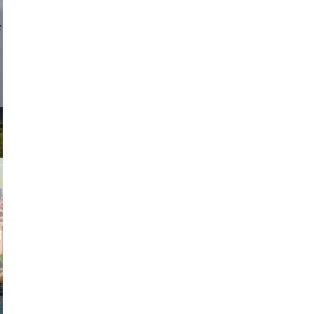
d sirlin
exanton