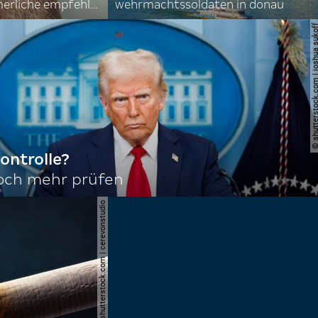
nordkoreas sommerliche empfehlungen
wehrmachtssoldaten in donau
© shutterstock.com | joshu
ontrolle?
noch mehr prüfen
© shutterstock.com | cerevonstudio