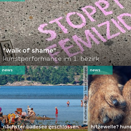
"walk of shame"
kunstperformance im 1. bezirk
© shutterstock.com | lasse johansson
nächster badesee geschlossen
hitzewelle? hund