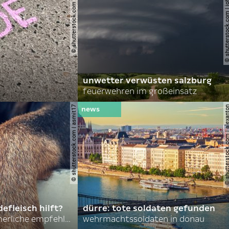
© shutterstock.com | lauraapl
© shutterstock.com | john 
unwetter verwüsten salzburg
feuerwehren im großeinsatz
© shutterstock.com | asmit17
© shutterstock.com | al
efleisch hilft?
dürre: tote soldaten gefunden
nordkoreas sommerliche empfehlungen
wehrmachtssoldaten in donau