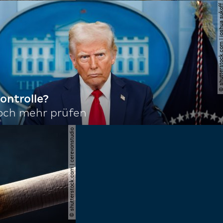
© shutterstock.com | joshu
ontrolle?
noch mehr prüfen
© shutterstock.com | cerevonstudio