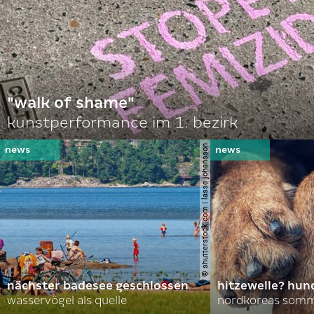
"walk of shame"
kunstperformance im 1. bezirk
© shutterstock.com | lasse johansson
nächster badesee geschlossen
hitzewelle? hund
wasservögel als quelle