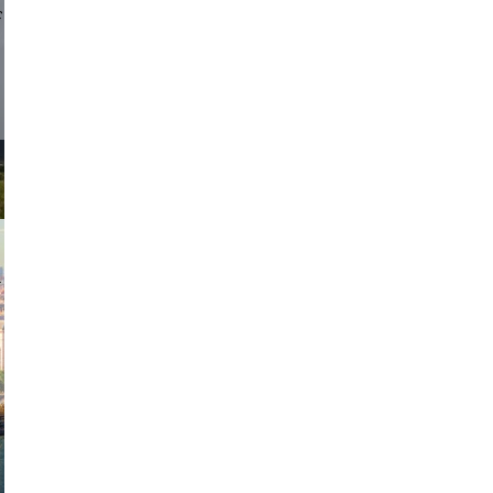
d sirlin
exanton