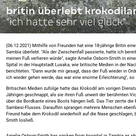
britin überlebt krokodila
"ich hatte sehr viel glück"
(06.12.2021) Mithilfe von Freunden hat eine 18-jährige Britin eine
Sambia überlebt. "Als der Zwischenfall passierte, hatte ich bereit
meinen Fuß verlieren würde", sagte Amelie Osborn-Smith in ei
Spital in der Hauptstadt Lusaka, wie britische Medien in der Na
berichteten. "Dann wurde mir gesagt, dass der Fuß wieder in Ord
ich wieder gehen werde, das war eine enorme Erleichterung", so
Britischen Medien zufolge hatte das Krokodil am vorigen Dienst
Jährigen geschnappt, als sie ihren Fuß unweit der berühmten Vic
über die Bordkante eines Boots hängen ließ. Das Tier zerrte die
Sambesi-Flusses. Daraufhin sprangen mehrere Menschen ebenfal
Freund habe dem Krokodil wiederholt auf die Nase geschlagen, b
Smith losließ.
Amelie Osborn-Smith has spoken from hospital in Zambia as sh