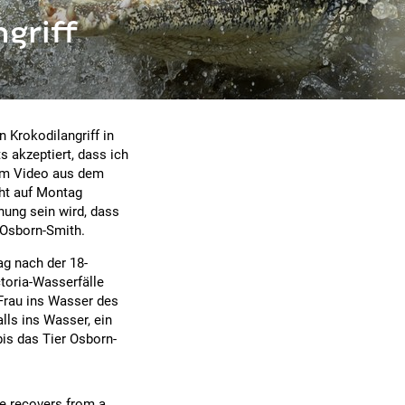
ngriff
n Krokodilangriff in
s akzeptiert, dass ich
nem Video aus dem
cht auf Montag
nung sein wird, dass
 Osborn-Smith.
ag nach der 18-
toria-Wasserfälle
 Frau ins Wasser des
ls ins Wasser, ein
is das Tier Osborn-
e recovers from a