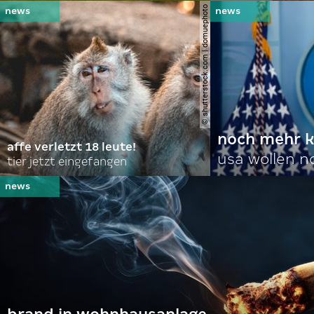
© shutterstock.com | domuephoto
noch mehr k
affe verletzt 18 leute!
usa wollen 
tier jetzt eingefangen