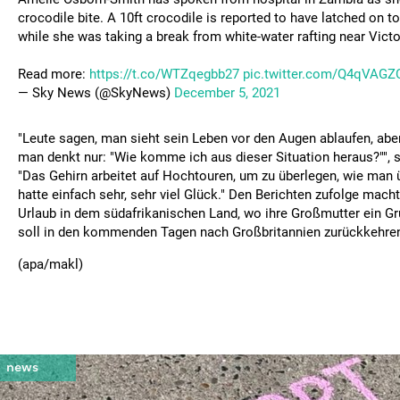
crocodile bite. A 10ft crocodile is reported to have latched on to
while she was taking a break from white-water rafting near Victor
Read more:
https://t.co/WTZqegbb27
pic.twitter.com/Q4qVAGZ
— Sky News (@SkyNews)
December 5, 2021
"Leute sagen, man sieht sein Leben vor den Augen ablaufen, abe
man denkt nur: "Wie komme ich aus dieser Situation heraus?"", s
"Das Gehirn arbeitet auf Hochtouren, um zu überlegen, wie man ü
hatte einfach sehr, sehr viel Glück." Den Berichten zufolge mac
Urlaub in dem südafrikanischen Land, wo ihre Großmutter ein Gr
soll in den kommenden Tagen nach Großbritannien zurückkehre
(apa/makl)