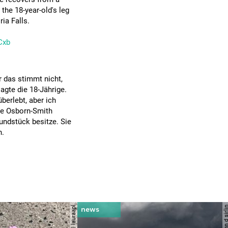
 the 18-year-old's leg
ia Falls.
Cxb
r das stimmt nicht,
agte die 18-Jährige.
berlebt, aber ich
hte Osborn-Smith
undstück besitze. Sie
n.