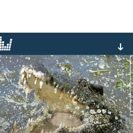
© sergey uryadnikov/shutter