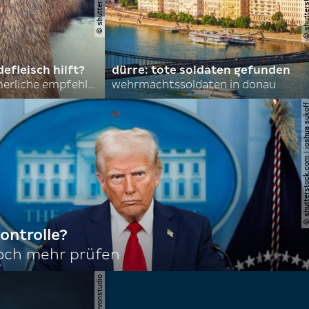
efleisch hilft?
dürre: tote soldaten gefunden
nordkoreas sommerliche empfehlungen
wehrmachtssoldaten in donau
© shutterstock.com | joshu
ontrolle?
noch mehr prüfen