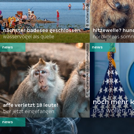
nächster badesee geschlossen
hitzewelle? hund
wasservögel als quelle
© shutterstock.com | domuephoto
noch mehr k
affe verletzt 18 leute!
usa wollen 
tier jetzt eingefangen