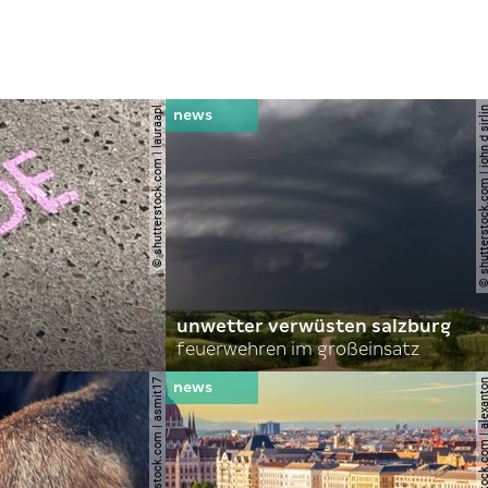
© shutterstock.com | lauraapl
© shutterstock.com | john 
unwetter verwüsten salzburg
feuerwehren im großeinsatz
© shutterstock.com | asmit17
© shutterstock.com | al