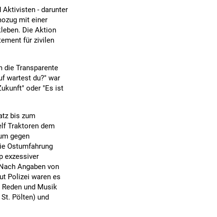
Aktivisten - darunter
mozug mit einer
kleben. Die Aktion
tement für zivilen
 die Transparente
uf wartest du?" war
ukunft" oder "Es ist
atz bis zum
elf Traktoren dem
 um gegen
die Ostumfahrung
p exzessiver
 Nach Angaben von
ut Polizei waren es
t Reden und Musik
St. Pölten) und