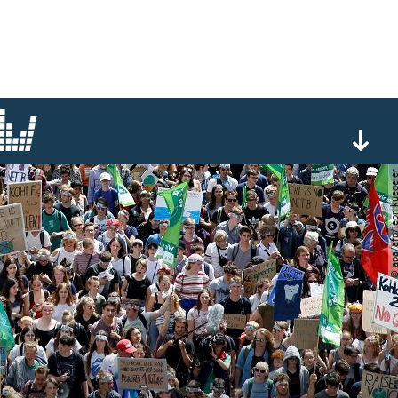
© apa/afp/leon ku