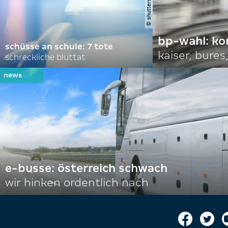
bp-wahl: k
schüsse an schule: 7 tote
kaiser, bures,
schreckliche bluttat
e-busse: österreich schwach
wir hinken ordentlich nach