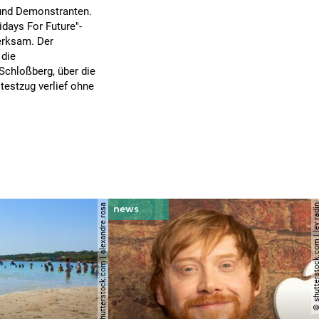
 und Demonstranten.
days For Future"-
merksam. Der
 die
Schloßberg, über die
otestzug verlief ohne
© shutterstock.com | alexandre.rosa
© shutterstock.com | le