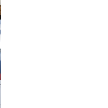
tzi-foto
chlager