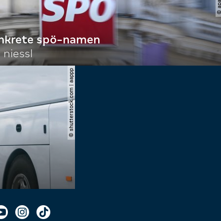
onkrete spö-namen
 niessl
© shutterstock.com | aappp