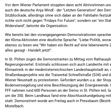
Vor dem Wiener Parlament stoppten dann acht Aktivistinnen und 
auch die deutsche Anja Windl - der "Letzten Generation" den De
Sitzblockade, allerdings ohne sich dabei an der Fahrbahn festzu
richte sich nicht gegen "Fridays For Future", sondern sei "ein Sta
Widerstand", betonte die Organisation.
Wie bereits bei den vorangegangenen Demonstrationen sprachen
der Klima-Aktivisten eine deutliche Sprache: "Liebe Politik, wora
ebenso zu lesen wie "Wir haben ein Recht auf eine lebenswerte Z
alles gesagt - Handelt jetzt!".
In St. Pölten zogen die Demonstranten zu Mittag vom Rathauspl
Regierungsviertel. Erstmals schlossen sich auch Landwirte mit 
Klimastreik in der niederösterreichischen Landeshauptstadt an,
Straßenbauprojekte wie die Traisental Schnellstraße (S34) und 
Wiener Neustadt zu protestieren. Gefordert wurden u.a. der Stop
Bodenversiegelung und eine Beschleunigung der Energiewende.
FFF nahmen rund 600 Personen an der Demo in St. Pölten teil, la
um die 350. Beim Landhaus fand eine Abschlusskundgebung mi
statt. Demonstriert wurde am Freitag auch in Pressbaum (Bezirk 
Mistelbach.