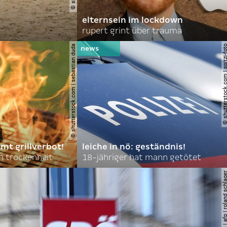
elternsein im lockdown
rupert grint über trauma
© shutterstock.com | sebastian duda
© shutterstock.com | spi
mt grillverbot!
leiche in nö: geständnis!
 trockenheit
18-jähriger hat mann getötet
© apa | afp | roland s