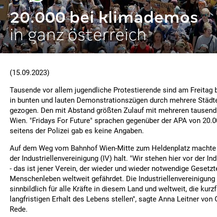
20.000 bei klimademos
in ganz österreich
(15.09.2023)
Tausende vor allem jugendliche Protestierende sind am Freitag 
in bunten und lauten Demonstrationszügen durch mehrere Städt
gezogen. Den mit Abstand größten Zulauf mit mehreren tausend
Wien. "Fridays For Future" sprachen gegenüber der APA von 20.0
seitens der Polizei gab es keine Angaben.
Auf dem Weg vom Bahnhof Wien-Mitte zum Heldenplatz machte d
der Industriellenvereinigung (IV) halt. "Wir stehen hier vor der In
- das ist jener Verein, der wieder und wieder notwendige Gesetzt
Menschenleben weltweit gefährdet. Die Industriellenvereinigung
sinnbildlich für alle Kräfte in diesem Land und weltweit, die kurzf
langfristigen Erhalt des Lebens stellen", sagte Anna Leitner von 
Rede.