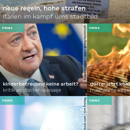
neue regeln, hohe strafen
italien im kampf ums stadtbild
© apa-images / apa / georg hochmuth
kinderbetreuung keine arbeit?
dürre: jetzt kom
kritik an stocker-aussage
maßnahme wegen
© shutterstock.com | tim freitag