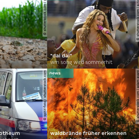
© shutterstock.com | gajus
© shutterstock.com | a.
"dai dai"
wm song wird sommerhit
© spitzi-foto / shutterstock.com
© shutterstock.com | ad
orotheum
waldbrände früher erkennen