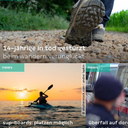
14-jährige in tod gestürzt
beim wandern verunglückt
© shutterstock.com | andrei lapkin
sup-boards: platzen möglich
überfall auf d