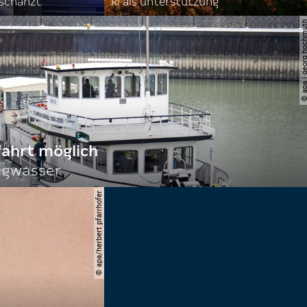
rschanzt
ki als unterstützung
© apa | georg ho
fahrt möglich
igwasser
© apa/herbert pfarrhofer