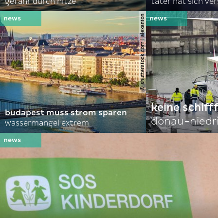
gefahr durch hitze
täter hat sich ve
© shutterstock.com | alexanton
keine schiff
budapest muss strom sparen
donau-niedr
wassermangel extrem