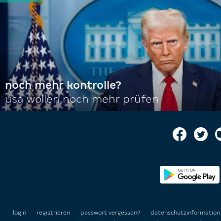
noch mehr kontrolle?
usa wollen noch mehr prüfen
login
registrieren
passwort vergessen?
datenschutzinformatio