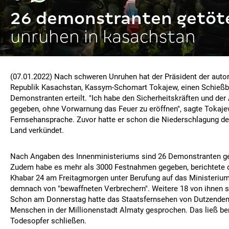
26 demonstranten getöt
unruhen in kasachstan
(07.01.2022) Nach schweren Unruhen hat der Präsident der autor
Republik Kasachstan, Kassym-Schomart Tokajew, einen Schießbe
Demonstranten erteilt. "Ich habe den Sicherheitskräften und de
gegeben, ohne Vorwarnung das Feuer zu eröffnen", sagte Tokajew
Fernsehansprache. Zuvor hatte er schon die Niederschlagung de
Land verkündet.
Nach Angaben des Innenministeriums sind 26 Demonstranten ge
Zudem habe es mehr als 3000 Festnahmen gegeben, berichtete 
Khabar 24 am Freitagmorgen unter Berufung auf das Ministerium
demnach von "bewaffneten Verbrechern". Weitere 18 von ihnen se
Schon am Donnerstag hatte das Staatsfernsehen von Dutzenden 
Menschen in der Millionenstadt Almaty gesprochen. Das ließ bere
Todesopfer schließen.