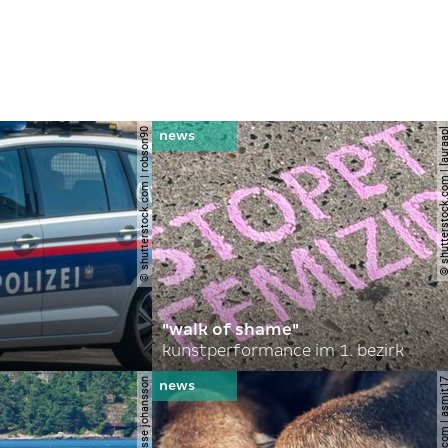
© shutterstock.com | robson90
© shutterstock.com | l
"walk of shame"
kunstperformance im 1. bezirk