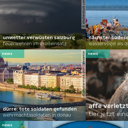
© shutterstock.com | john d sirlin
unwetter verwüsten salzburg
nächster bades
feuerwehren im großeinsatz
wasservögel als q
© shutterstock.com | alexanton
affe verletz
dürre: tote soldaten gefunden
tier jetzt ei
wehrmachtssoldaten in donau