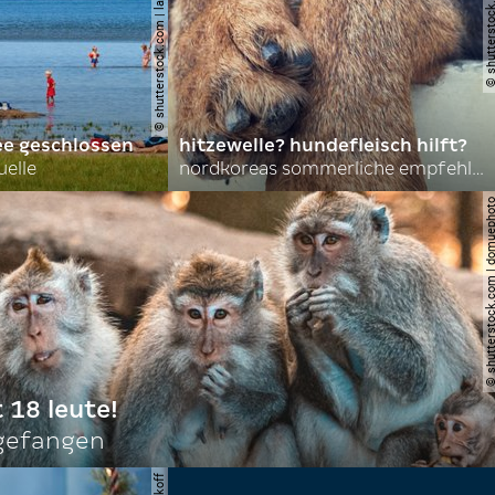
© shutterstock.com | lasse johansson
© shutterstock.com | 
ee geschlossen
hitzewelle? hundefleisch hilft?
uelle
nordkoreas sommerliche empfehlungen
© shutterstock.com | do
t 18 leute!
ngefangen