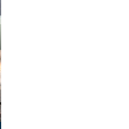
asmit17
muephoto