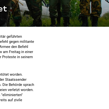
et
itär geführten
fehl gegen militante
r Armee den Befehl
 am Freitag in einer
r Proteste in seinem
tötet worden.
der Staatssender
. Die Behörde sprach
ien verletzt worden.
"eliminierten"
its auf zivile