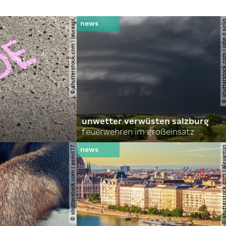
© shutterstock.com | lauraapl
© shutterstock.com | john 
unwetter verwüsten salzburg
feuerwehren im großeinsatz
© shutterstock.com | asmit17
© shutterstock.com | al