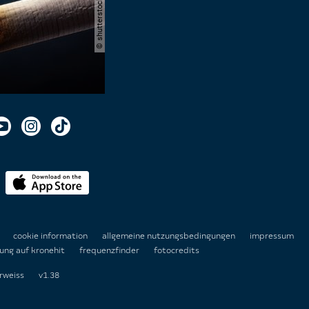
n
cookie information
allgemeine nutzungsbedingungen
impressum
ung auf kronehit
frequenzfinder
fotocredits
rweiss
v1.38