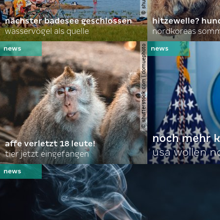
nächster badesee geschlossen
hitzewelle? hund
wasservögel als quelle
© shutterstock.com | domuephoto
noch mehr k
affe verletzt 18 leute!
usa wollen 
tier jetzt eingefangen