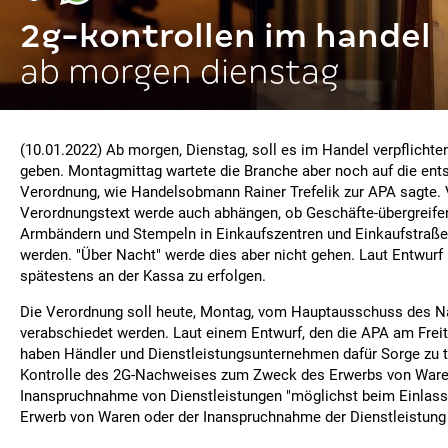
2g-kontrollen im handel
ab morgen dienstag
(10.01.2022) Ab morgen, Dienstag, soll es im Handel verpflichte
geben. Montagmittag wartete die Branche aber noch auf die en
Verordnung, wie Handelsobmann Rainer Trefelik zur APA sagte
Verordnungstext werde auch abhängen, ob Geschäfte-übergreifend
Armbändern und Stempeln in Einkaufszentren und Einkaufstraße
werden. "Über Nacht" werde dies aber nicht gehen. Laut Entwurf
spätestens an der Kassa zu erfolgen.
Die Verordnung soll heute, Montag, vom Hauptausschuss des Na
verabschiedet werden. Laut einem Entwurf, den die APA am Frei
haben Händler und Dienstleistungsunternehmen dafür Sorge zu t
Kontrolle des 2G-Nachweises zum Zweck des Erwerbs von Ware
Inanspruchnahme von Dienstleistungen "möglichst beim Einlass,
Erwerb von Waren oder der Inanspruchnahme der Dienstleistung e