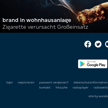
brand in wohnhausanlage
Zigarette verursacht Großeinsatz
login
registrieren
passwort vergessen?
datenschutzinformatio
kontakt
hitsuche
radioplayer
radiowerb
site by
wunde