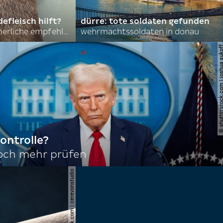
efleisch hilft?
dürre: tote soldaten gefunden
nordkoreas sommerliche empfehlungen
wehrmachtssoldaten in donau
© shutterstock.com | joshu
ontrolle?
noch mehr prüfen
© shutterstock.com | cerevonstudio