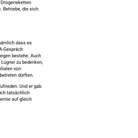
 Drogerieketten
. Betriebe, die sich
 nämlich dass es
PA-Gespräch
hungen bestehe. Auch
b Lugner zu bedenken,
lialen von
betreten dürften.
zufrieden. Und er gab
uch tatsächlich
emie auf gleich