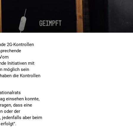
nde 2G-Kontrollen
tsprechende
. Vom
e Initiativen mit
n möglich sein
 haben die Kontrollen
tionalrats
tag einsehen konnte,
ragen, dass eine
n oder der
 jedenfalls aber beim
rfolgt".