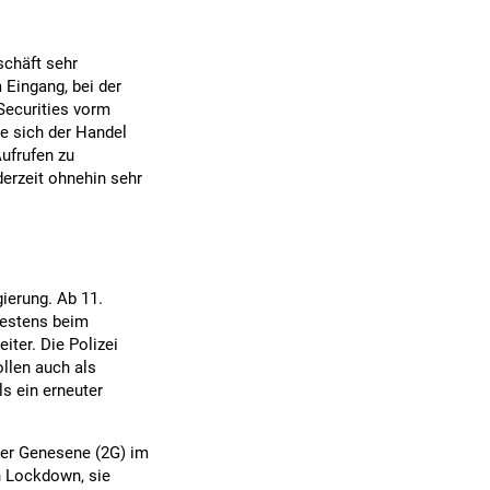
schäft sehr
 Eingang, bei der
Securities vorm
e sich der Handel
Aufrufen zu
erzeit ohnehin sehr
gierung. Ab 11.
testens beim
iter. Die Polizei
ollen auch als
ls ein erneuter
der Genesene (2G) im
n Lockdown, sie