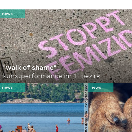
"walk of shame"
kunstperformance im 1. bezirk
© shutterstock.com | lasse johansson