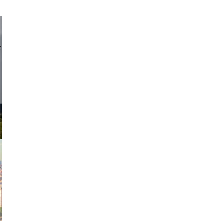
d sirlin
exanton