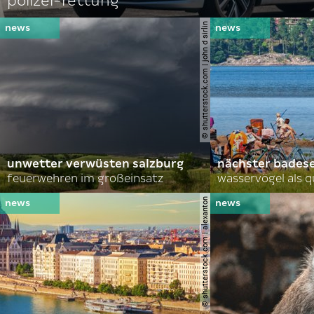
polizei-rettung
© shutterstock.com | john d sirlin
unwetter verwüsten salzburg
nächster bades
feuerwehren im großeinsatz
wasservögel als q
© shutterstock.com | alexanton