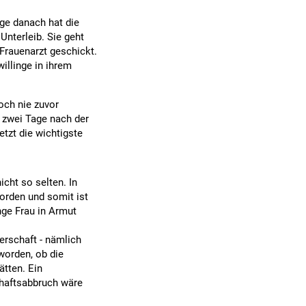
age danach hat die
nterleib. Sie geht
Frauenarzt geschickt.
illinge in ihrem
och nie zuvor
r zwei Tage nach der
etzt die wichtigste
icht so selten. In
orden und somit ist
nge Frau in Armut
rschaft - nämlich
worden, ob die
ätten. Ein
haftsabbruch wäre