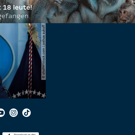
t 18 leute!
ngefangen
© shutterstock.com | joshua sukoff