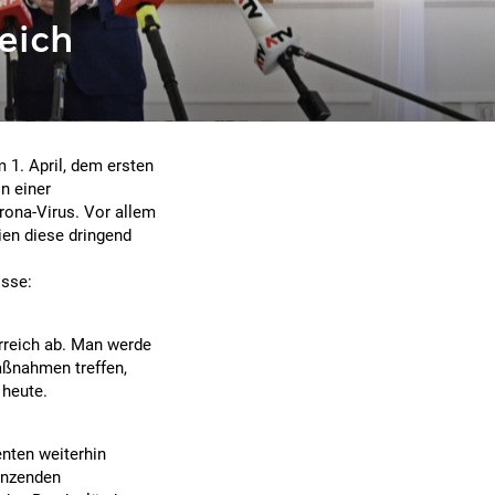
eich
 1. April, dem ersten
n einer
ona-Virus. Vor allem
en diese dringend
isse:
rreich ab. Man werde
aßnahmen treffen,
 heute.
enten weiterhin
renzenden