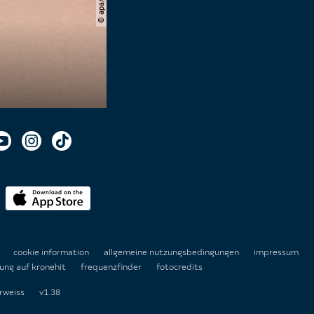
n
cookie information
allgemeine nutzungsbedingungen
impressum
ung auf kronehit
frequenzfinder
fotocredits
rweiss
v1.38