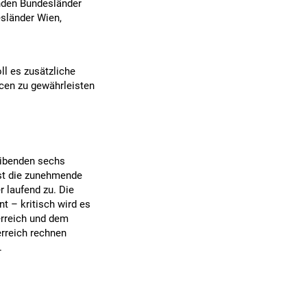
nden Bundesländer
esländer Wien,
oll es zusätzliche
rcen zu gewährleisten
eibenden sechs
ist die zunehmende
r laufend zu. Die
nt – kritisch wird es
erreich und dem
erreich rechnen
.