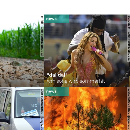
© shutterstock.com | gajus
© shutterstock.com | a.
"dai dai"
wm song wird sommerhit
© spitzi-foto / shutterstock.com
© shutterstock.com | ad