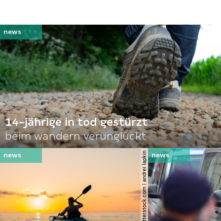
14-jährige in tod gestürzt
beim wandern verunglückt
© shutterstock.com | andrei lapkin