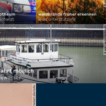
orotheum
waldbrände früher erkennen
rschanzt
ki als unterstützung
© apa | georg ho
fahrt möglich
igwasser
© apa/herbert pfarrhofer