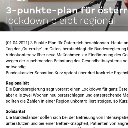
3-punkte-plan für österr
lockdown bleibt regional
(01.04.2021) 3-Punkte Plan für Österreich beschlossen. Heute am
Tag der „Osterruhe“ im Osten, beratschlagt die Bundesregierung i
Videokonferenz über neue Maßnahmen zur Eindämmung des Cor
wegen der zunehmenden Belastung des Gesundheitssystems sei
notwendig.
Bundeskanzler Sebastian Kurz spricht über drei konkrete Ergebn
Regionalität
Die Bundesregierung sagt vorerst einen Lockdown für ganz Öste
aber alle zwei Wochen neu beratschlagen und entsprechende M
sollten die Zahlen in einer Region unkontrolliert steigen, so Kurz
Solidarität
Die Bundesländer sollen sich bei der Betreuung von Intensivpati
unterstützen und bei einer Betten-Knappheit, Patienten von ang