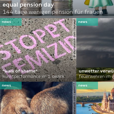
equal pension day
144 tage weniger pension für frauen
© shutterstock.com | lauraapl
"walk of shame"
unwetter verwü
kunstperformance im 1. bezirk
feuerwehren im g
© shutterstock.com | asmit17