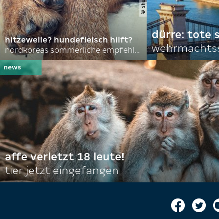
dürre: tote
hitzewelle? hundefleisch hilft?
wehrmachtss
nordkoreas sommerliche empfehlungen
affe verletzt 18 leute!
tier jetzt eingefangen