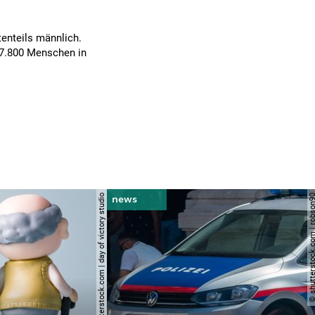
tenteils männlich.
 7.800 Menschen in
© shutterstock.com | day of victory studio
© shutterstock.com | r