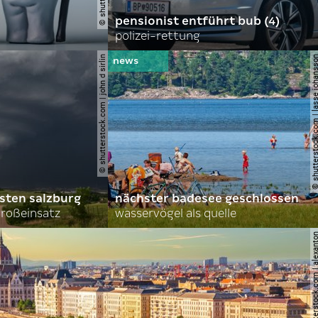
pensionist entführt bub (4)
polizei-rettung
© shutterstock.com | john d sirlin
© shutterstock.com | lasse 
sten salzburg
nächster badesee geschlossen
roßeinsatz
wasservögel als quelle
© shutterstock.com | al