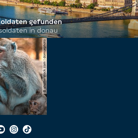
 soldaten gefunden
oldaten in donau
© shutterstock.com | domuephoto