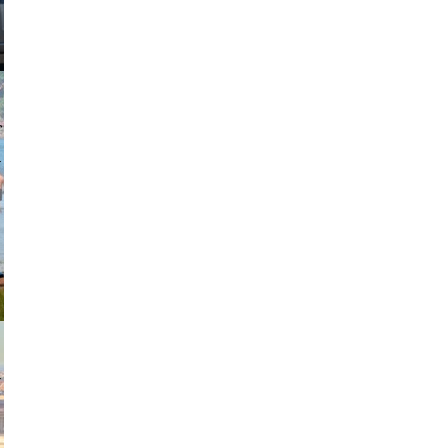
johansson
exanton