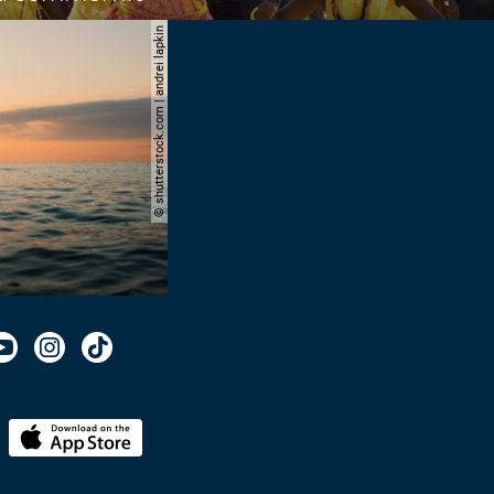
© shutterstock.com | andrei lapkin