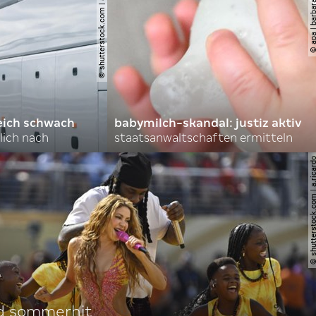
© shutterstock.com | aappp
© apa | barbara 
eich schwach
babymilch-skandal: justiz aktiv
lich nach
staatsanwaltschaften ermitteln
© shutterstock.com | a.
d sommerhit