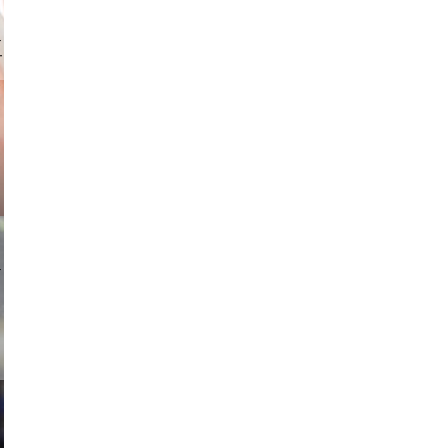
gindl
ricardo