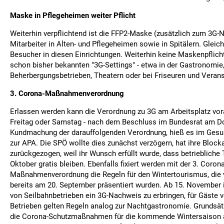
Maske in Pflegeheimen weiter Pflicht
Weiterhin verpflichtend ist die FFP2-Maske (zusätzlich zum 3G-
Mitarbeiter in Alten- und Pflegeheimen sowie in Spitälern. Gleich
Besucher in diesen Einrichtungen. Weiterhin keine Maskenpflicht
schon bisher bekannten "3G-Settings" - etwa in der Gastronomie,
Beherbergungsbetrieben, Theatern oder bei Friseuren und Verans
3. Corona-Maßnahmenverordnung
Erlassen werden kann die Verordnung zu 3G am Arbeitsplatz vor
Freitag oder Samstag - nach dem Beschluss im Bundesrat am D
Kundmachung der darauffolgenden Verordnung, hieß es im Gesu
zur APA. Die SPÖ wollte dies zunächst verzögern, hat ihre Bloc
zurückgezogen, weil ihr Wunsch erfüllt wurde, dass betriebliche
Oktober gratis bleiben. Ebenfalls fixiert werden mit der 3. Corona
Maßnahmenverordnung die Regeln für den Wintertourismus, die 
bereits am 20. September präsentiert wurden. Ab 15. November i
von Seilbahnbetrieben ein 3G-Nachweis zu erbringen, für Gäste v
Betrieben gelten Regeln analog zur Nachtgastronomie. Grundsätz
die Corona-Schutzmaßnahmen für die kommende Wintersaison