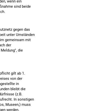
den, wenn ein
aßnahme sind beide
ich.
utznetz gegen das
rbeit unter Umständen
beim gemeinsam mit
ach der
 Meldung", die
icht gilt ab 1.
eises von der
estellte in
nden bleibt die
rfnisse (z.B.
ufrecht. In sonstigen
ros, Museen,) muss
gen werden.