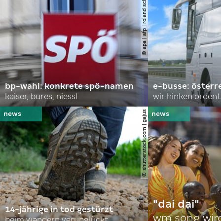
© apa | afp | roland schlager
bp-wahl: konkrete spö-namen
e-busse: österr
kaiser, bures, niessl
wir hinken ordent
© shutterstock.com | gajus
"dai dai"
14-jährige in tod gestürzt
wm song wir
beim wandern verunglückt