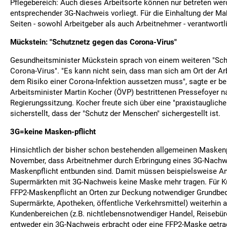
Pflegebereich: Auch dieses Arbeitsorte können nur betreten wer
entsprechender 3G-Nachweis vorliegt. Für die Einhaltung der M
Seiten - sowohl Arbeitgeber als auch Arbeitnehmer - verantwortl
Mückstein: "Schutznetz gegen das Corona-Virus"
Gesundheitsminister Mückstein sprach von einem weiteren "Sch
Corona-Virus". "Es kann nicht sein, dass man sich am Ort der A
dem Risiko einer Corona-Infektion aussetzen muss", sagte er 
Arbeitsminister Martin Kocher (ÖVP) bestrittenen Pressefoyer n
Regierungssitzung. Kocher freute sich über eine "praxistaugliche
sicherstellt, dass der "Schutz der Menschen" sichergestellt ist.
3G=keine Masken-pflicht
Hinsichtlich der bisher schon bestehenden allgemeinen Maskenpfl
November, dass Arbeitnehmer durch Erbringung eines 3G-Nachw
Maskenpflicht entbunden sind. Damit müssen beispielsweise Ang
Supermärkten mit 3G-Nachweis keine Maske mehr tragen. Für Ku
FFP2-Maskenpflicht an Orten zur Deckung notwendiger Grundbedü
Supermärkte, Apotheken, öffentliche Verkehrsmittel) weiterhin a
Kundenbereichen (z.B. nichtlebensnotwendiger Handel, Reisebü
entweder ein 3G-Nachweis erbracht oder eine FFP2-Maske getra