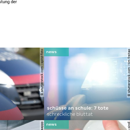
stung der
© shutterstock.com | spitzi-foto
© shutterstock.com | tim
schüsse an schule: 7 tote
schreckliche bluttat