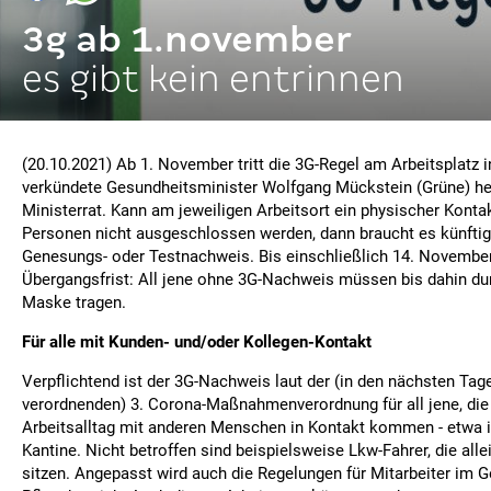
3g ab 1.november
es gibt kein entrinnen
(20.10.2021) Ab 1. November tritt die 3G-Regel am Arbeitsplatz i
verkündete Gesundheitsminister Wolfgang Mückstein (Grüne) h
Ministerrat. Kann am jeweiligen Arbeitsort ein physischer Konta
Personen nicht ausgeschlossen werden, dann braucht es künftig 
Genesungs- oder Testnachweis. Bis einschließlich 14. November 
Übergangsfrist: All jene ohne 3G-Nachweis müssen bis dahin du
Maske tragen.
Für alle mit Kunden- und/oder Kollegen-Kontakt
Verpflichtend ist der 3G-Nachweis laut der (in den nächsten Tag
verordnenden) 3. Corona-Maßnahmenverordnung für all jene, die
Arbeitsalltag mit anderen Menschen in Kontakt kommen - etwa i
Kantine. Nicht betroffen sind beispielsweise Lkw-Fahrer, die all
sitzen. Angepasst wird auch die Regelungen für Mitarbeiter im 