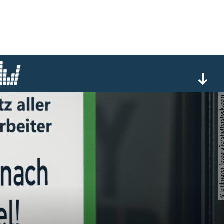
© bihlmayer fotografie/shutter