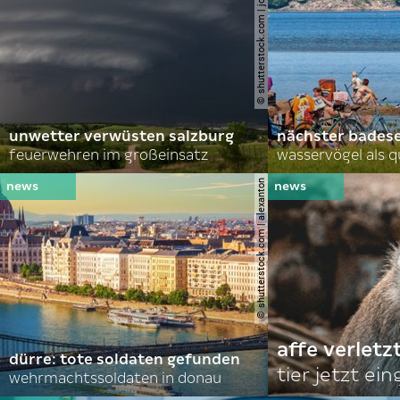
© shutterstock.com | john d sirlin
unwetter verwüsten salzburg
nächster bades
feuerwehren im großeinsatz
wasservögel als q
© shutterstock.com | alexanton
affe verletz
dürre: tote soldaten gefunden
tier jetzt ei
wehrmachtssoldaten in donau