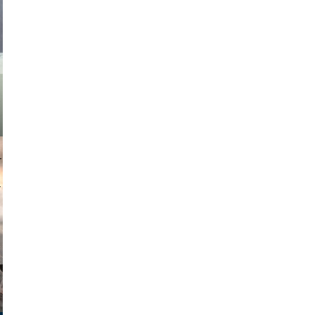
asmit17
muephoto