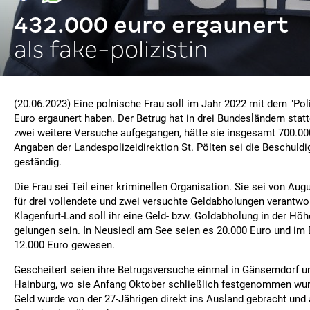
432.000 euro ergaunert
als fake-polizistin
(20.06.2023) Eine polnische Frau soll im Jahr 2022 mit dem "Poli
Euro ergaunert haben. Der Betrug hat in drei Bundesländern stat
zwei weitere Versuche aufgegangen, hätte sie insgesamt 700.000
Angaben der Landespolizeidirektion St. Pölten sei die Beschuldi
geständig.
Die Frau sei Teil einer kriminellen Organisation. Sie sei von Au
für drei vollendete und zwei versuchte Geldabholungen verantwor
Klagenfurt-Land soll ihr eine Geld- bzw. Goldabholung in der Hö
gelungen sein. In Neusiedl am See seien es 20.000 Euro und im 
12.000 Euro gewesen.
Gescheitert seien ihre Betrugsversuche einmal in Gänserndorf u
Hainburg, wo sie Anfang Oktober schließlich festgenommen wu
Geld wurde von der 27-Jährigen direkt ins Ausland gebracht und 