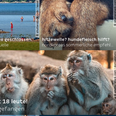
© shutterstock.com | lasse johansson
© shutterstock.com | 
ee geschlossen
hitzewelle? hundefleisch hilft?
uelle
nordkoreas sommerliche empfehlungen
© shutterstock.com | do
t 18 leute!
ngefangen