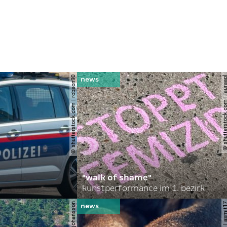
© shutterstock.com | robson90
© shutterstock.com | l
"walk of shame"
kunstperformance im 1. bezirk