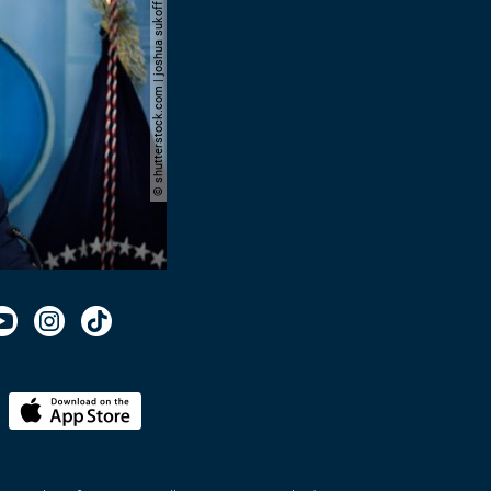
© shutterstock.com | joshua sukoff