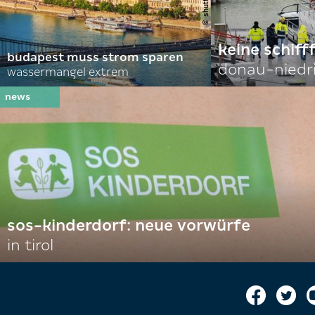
keine schiff
budapest muss strom sparen
donau-niedr
wassermangel extrem
sos-kinderdorf: neue vorwürfe
in tirol