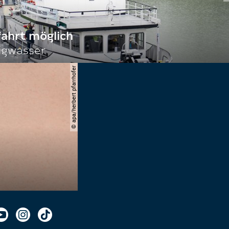
fahrt möglich
igwasser
© apa/herbert pfarrhofer