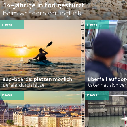
14-jährige in tod gestürzt
beim wandern verunglückt
© shutterstock.com | andrei lapkin
sup-boards: platzen möglich
überfall auf d
gefahr durch hitze
täter hat sich ve
© shutterstock.com | alexanton