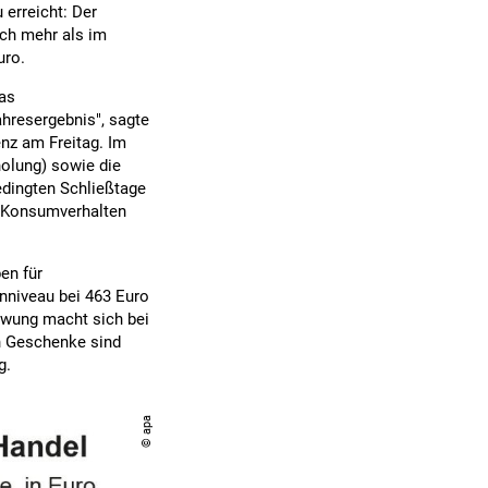
erreicht: Der
ich mehr als im
uro.
as
ahresergebnis", sagte
nz am Freitag. Im
holung) sowie die
dingten Schließtage
s Konsumverhalten
en für
nniveau bei 463 Euro
hwung macht sich bei
n Geschenke sind
g.
© apa