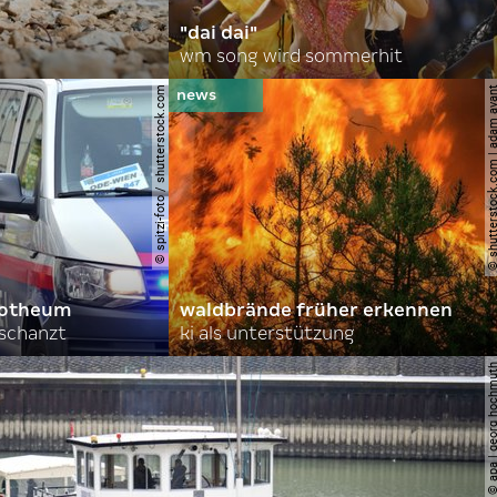
"dai dai"
wm song wird sommerhit
© spitzi-foto / shutterstock.com
© shutterstock.com | ad
orotheum
waldbrände früher erkennen
rschanzt
ki als unterstützung
© apa | georg ho