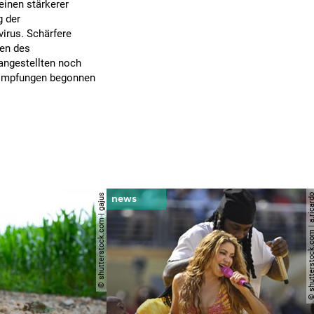
inen stärkerer
g der
irus. Schärfere
gen des
angestellten noch
bsimpfungen begonnen
© shutterstock.com | gajus
© shutterstock.com | a.