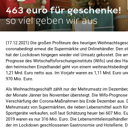
463 euro für geschenke!
so viel geben wir aus
(17.12.2021) Die großen Profiteure des heurigen Weihnachtsgesc
coronabedingt erneut die Supermärkte und Onlinehändler. Den s
hat der Lockdown hingegen wieder viel Umsatz gekostet. Die am 
Prognose des Wirtschaftsforschungsinstituts (Wifo) und des Ha
den heimischen Einzelhandel geht von einem weihnachtsbedin
1,21 Mrd. Euro netto aus. Im Vorjahr waren es 1,11 Mrd. Euro un
970 Mio. Euro.
Als Weihnachtsgeschäft zählt nur der Mehrumsatz im Dezembe
der Monate Jänner bis November übersteigt. Die Wifo-Prognose 
Verschärfung der Corona-Maßnahmen bis Ende Dezember aus. D
Mehrumsatz von Supermärkten, die neben Lebensmittel auch Ki
Sportgeräte verkaufen, soll laut Schätzung heuer bei 607 Mio. Eu
2019 waren es nur 316 Mio. Euro. Die Lebensmitteleinzelhändler 
der im Lockdown geschlossenen Gastronomie und Hotellerie. Di