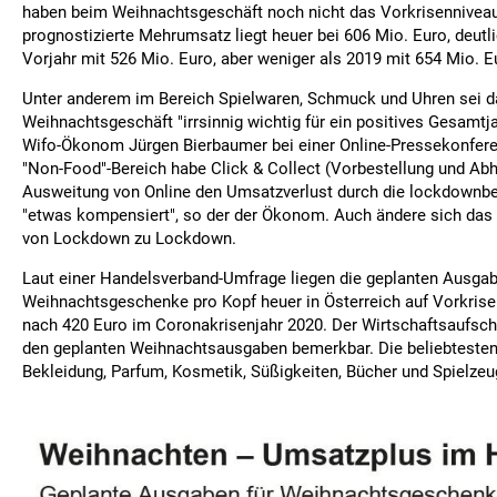
haben beim Weihnachtsgeschäft noch nicht das Vorkrisenniveau 
prognostizierte Mehrumsatz liegt heuer bei 606 Mio. Euro, deutl
Vorjahr mit 526 Mio. Euro, aber weniger als 2019 mit 654 Mio. E
Unter anderem im Bereich Spielwaren, Schmuck und Uhren sei d
Weihnachtsgeschäft "irrsinnig wichtig für ein positives Gesamtj
Wifo-Ökonom Jürgen Bierbaumer bei einer Online-Pressekonfere
"Non-Food"-Bereich habe Click & Collect (Vorbestellung und Ab
Ausweitung von Online den Umsatzverlust durch die lockdownbe
"etwas kompensiert", so der der Ökonom. Auch ändere sich da
von Lockdown zu Lockdown.
Laut einer Handelsverband-Umfrage liegen die geplanten Ausgab
Weihnachtsgeschenke pro Kopf heuer in Österreich auf Vorkrise
nach 420 Euro im Coronakrisenjahr 2020. Der Wirtschaftsaufsc
den geplanten Weihnachtsausgaben bemerkbar. Die beliebteste
Bekleidung, Parfum, Kosmetik, Süßigkeiten, Bücher und Spielzeu