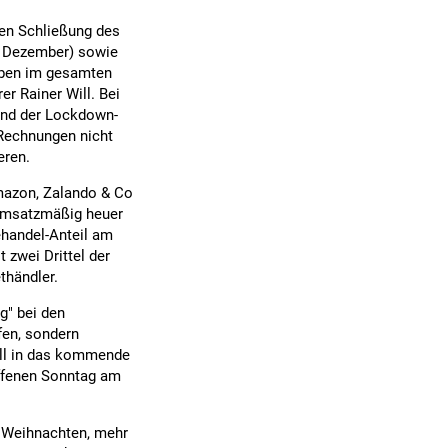
hen Schließung des
. Dezember) sowie
aben im gesamten
r Rainer Will. Bei
rund der Lockdown-
Rechnungen nicht
eren.
mazon, Zalando & Co
 umsatzmäßig heuer
ehandel-Anteil am
 zwei Drittel der
thändler.
g" bei den
fen, sondern
ill in das kommende
ffenen Sonntag am
h Weihnachten, mehr