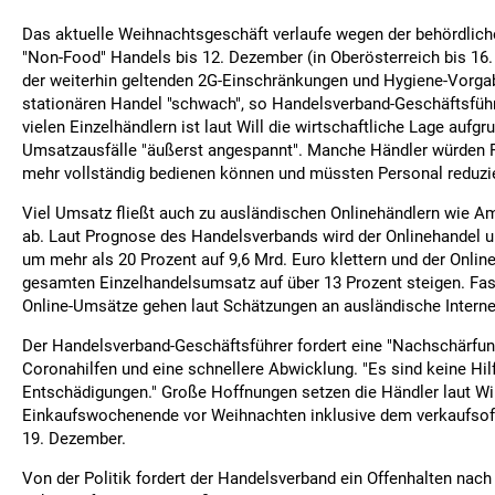
Das aktuelle Weihnachtsgeschäft verlaufe wegen der behördlic
"Non-Food" Handels bis 12. Dezember (in Oberösterreich bis 16
der weiterhin geltenden 2G-Einschränkungen und Hygiene-Vorg
stationären Handel "schwach", so Handelsverband-Geschäftsführe
vielen Einzelhändlern ist laut Will die wirtschaftliche Lage aufg
Umsatzausfälle "äußerst angespannt". Manche Händler würden 
mehr vollständig bedienen können und müssten Personal reduzi
Viel Umsatz fließt auch zu ausländischen Onlinehändlern wie A
ab. Laut Prognose des Handelsverbands wird der Onlinehandel
um mehr als 20 Prozent auf 9,6 Mrd. Euro klettern und der Onlin
gesamten Einzelhandelsumsatz auf über 13 Prozent steigen. Fast
Online-Umsätze gehen laut Schätzungen an ausländische Interne
Der Handelsverband-Geschäftsführer fordert eine "Nachschärfun
Coronahilfen und eine schnellere Abwicklung. "Es sind keine Hil
Entschädigungen." Große Hoffnungen setzen die Händler laut W
Einkaufswochenende vor Weihnachten inklusive dem verkaufso
19. Dezember.
Von der Politik fordert der Handelsverband ein Offenhalten nac