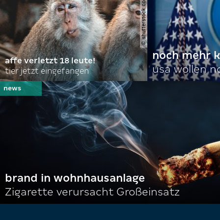
© shutterstock.com | domuephoto
noch mehr k
affe verletzt 18 leute!
usa wollen 
tier jetzt eingefangen
brand in wohnhausanlage
Zigarette verursacht Großeinsatz