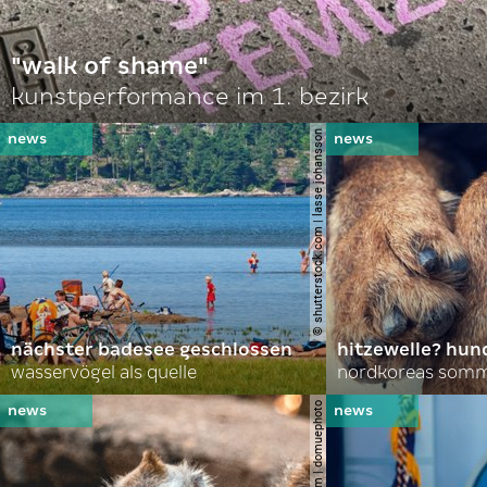
"walk of shame"
kunstperformance im 1. bezirk
© shutterstock.com | lasse johansson
nächster badesee geschlossen
hitzewelle? hund
wasservögel als quelle