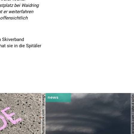
tplatz bei Waidring
t er weiterfahren
offensichtlich
m Skiverband
at sie in die Spitäler
© shutterstock.com | lauraapl
© shutterstock.com | john 