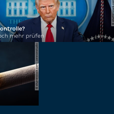
© shutterstock.com | joshu
ontrolle?
noch mehr prüfen
© shutterstock.com | cerevonstudio