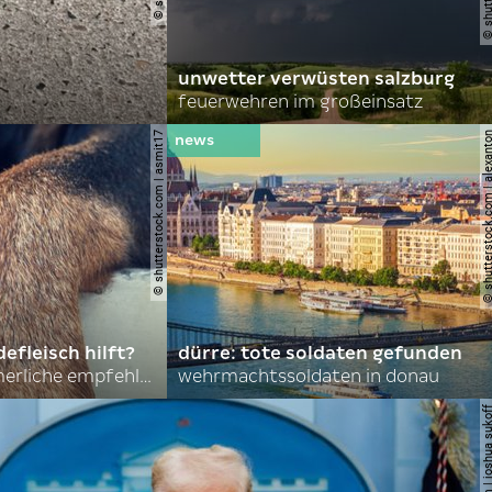
unwetter verwüsten salzburg
feuerwehren im großeinsatz
© shutterstock.com | asmit17
© shutterstock.com | al
efleisch hilft?
dürre: tote soldaten gefunden
nordkoreas sommerliche empfehlungen
wehrmachtssoldaten in donau