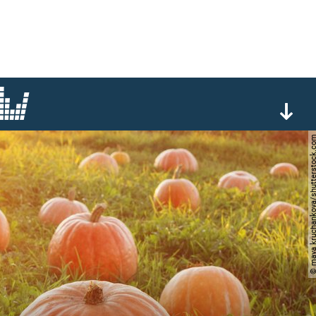
© maya kruchankova/shutter