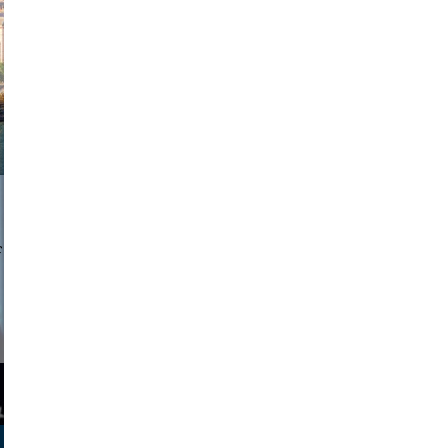
exanton
a sukoff