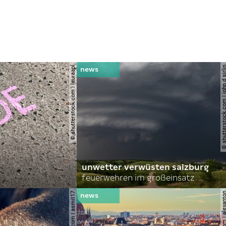
© shutterstock.com | lauraapl
© shutterstock.com | john 
unwetter verwüsten salzburg
feuerwehren im großeinsatz