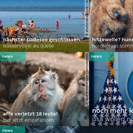
© shutterstock.com | lasse johansson
nächster badesee geschlossen
hitzewelle? hund
wasservögel als quelle
© shutterstock.com | domuephoto
noch mehr k
affe verletzt 18 leute!
usa wollen 
tier jetzt eingefangen