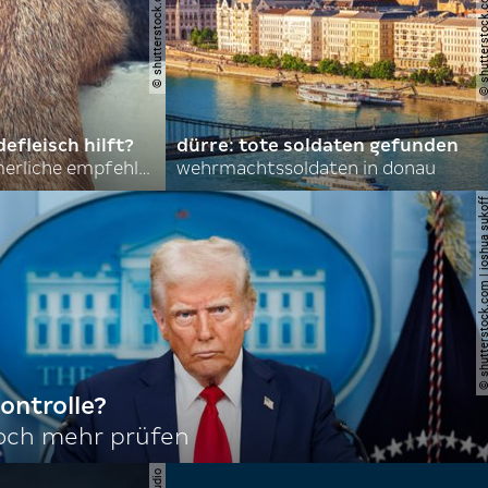
© shutterstock.com | asmit17
© shutterstock.com | al
efleisch hilft?
dürre: tote soldaten gefunden
nordkoreas sommerliche empfehlungen
wehrmachtssoldaten in donau
© shutterstock.com | joshu
ontrolle?
noch mehr prüfen