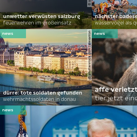
unwetter verwüsten salzburg
nächster bades
feuerwehren im großeinsatz
wasservögel als q
© shutterstock.com | alexanton
affe verletz
dürre: tote soldaten gefunden
tier jetzt ei
wehrmachtssoldaten in donau