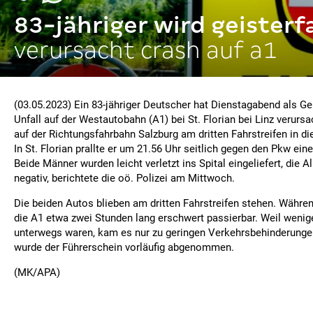
83-jähriger wird geisterf
verursacht crash auf a1
(03.05.2023) Ein 83-jähriger Deutscher hat Dienstagabend als Ge
Unfall auf der Westautobahn (A1) bei St. Florian bei Linz verurs
auf der Richtungsfahrbahn Salzburg am dritten Fahrstreifen in di
In St. Florian prallte er um 21.56 Uhr seitlich gegen den Pkw eine
Beide Männer wurden leicht verletzt ins Spital eingeliefert, die A
negativ, berichtete die oö. Polizei am Mittwoch.
Die beiden Autos blieben am dritten Fahrstreifen stehen. Währe
die A1 etwa zwei Stunden lang erschwert passierbar. Weil weni
unterwegs waren, kam es nur zu geringen Verkehrsbehinderunge
wurde der Führerschein vorläufig abgenommen.
(MK/APA)