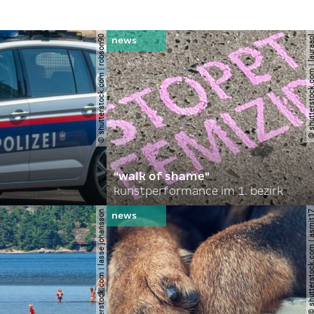
© shutterstock.com | robson90
© shutterstock.com | l
"walk of shame"
kunstperformance im 1. bezirk
© shutterstock.com | lasse johansson
© shutterstock.com | 