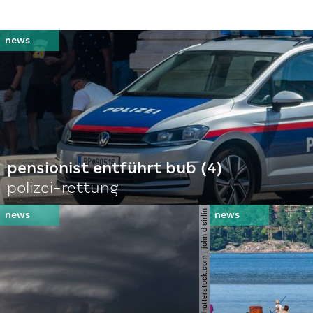
pensionist entführt bub (4)
polizei-rettung
© shutterstock.com | john d sirlin