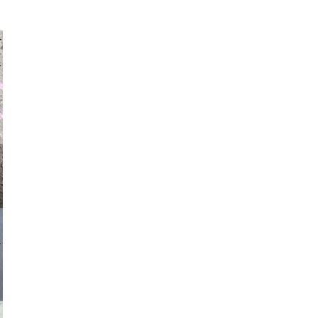
auraapl
asmit17