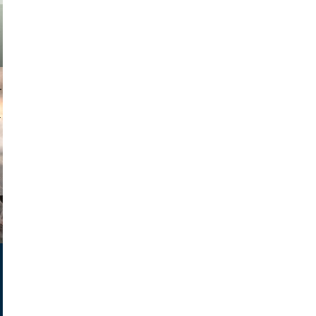
muephoto