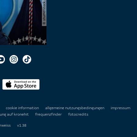
n
cookie information
allgemeine nutzungsbedingungen
impressum
ung auf kronehit
frequenzfinder
fotocredits
rweiss
v1.38