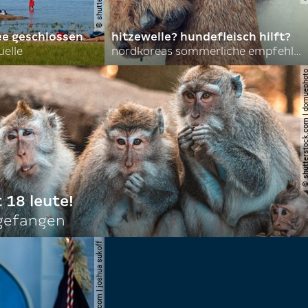
ee geschlossen
hitzewelle? hundefleisch hilft?
uelle
nordkoreas sommerliche empfehlungen
© shutterstock.com | do
t 18 leute!
ngefangen
© shutterstock.com | joshua sukoff