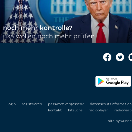
noch mehr kontrolle?
usa wollen noch mehr prüfen
login
registrieren
passwort vergessen?
datenschutzinformatio
kontakt
hitsuche
radioplayer
radiowerb
site by
wunde