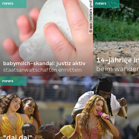
© apa | barbara gindl
14-jährige i
babymilch-skandal: justiz aktiv
beim wander
staatsanwaltschaften ermitteln
"dai dai"