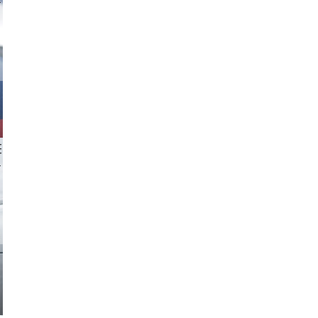
tzi-foto
 aappp