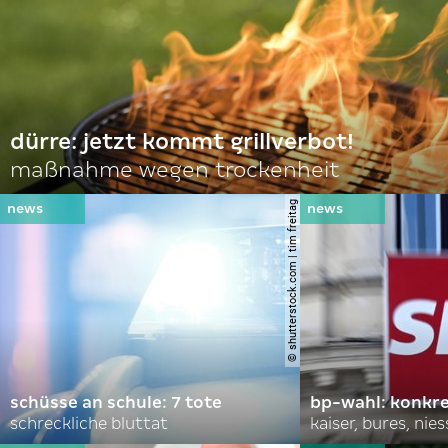
dürre: jetzt kommt grillverbot!
maßnahme wegen trockenheit
© shutterstock.com | tim freitag
schüsse an schule: 7 tote
bp-wahl: konkr
schreckliche bluttat
kaiser, bures, nies