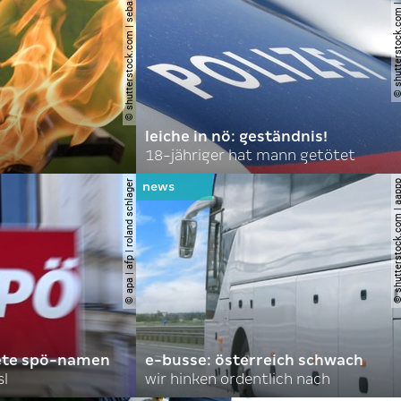
© shutterstock.com | sebastian duda
© shutterstock.com | spi
leiche in nö: geständnis!
18-jähriger hat mann getötet
© apa | afp | roland schlager
© shutterstock.com |
ete spö-namen
e-busse: österreich schwach
sl
wir hinken ordentlich nach