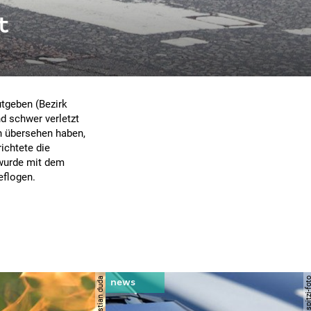
t
utgeben (Bezirk
d schwer verletzt
n übersehen haben,
ichtete die
 wurde mit dem
eflogen.