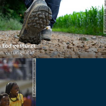
© shutterstock.com |
n tod gestürzt
n verunglückt
© shutterstock.com | a.ricardo