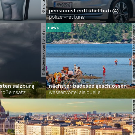
pensionist entführt bub (4)
polizei-rettung
© shutterstock.com | john d sirlin
© shutterstock.com | lasse 
sten salzburg
nächster badesee geschlossen
roßeinsatz
wasservögel als quelle
© shutterstock.com | al