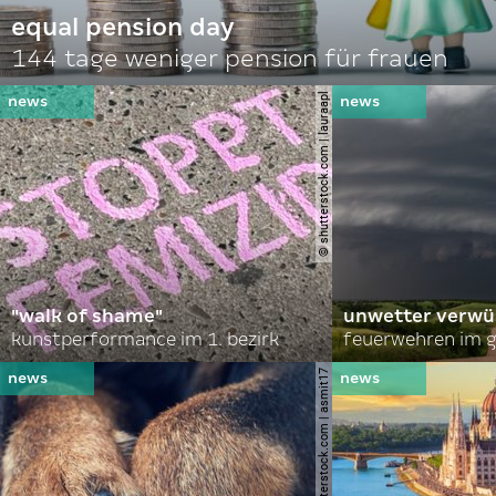
equal pension day
144 tage weniger pension für frauen
© shutterstock.com | lauraapl
"walk of shame"
unwetter verwü
kunstperformance im 1. bezirk
feuerwehren im g
© shutterstock.com | asmit17