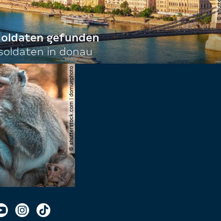
 soldaten gefunden
oldaten in donau
© shutterstock.com | domuephoto