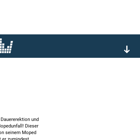
e Dauererektion und
Mopedunfall! Dieser
l von seinem Moped
at er zumindest