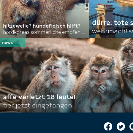
dürre: tote
hitzewelle? hundefleisch hilft?
wehrmachtss
nordkoreas sommerliche empfehlungen
affe verletzt 18 leute!
tier jetzt eingefangen