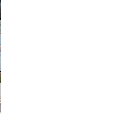
johansson
exanton