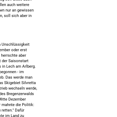
llen auch weitere
own nur an gewissen
, soll sich aber in
 Unschlüssigkeit
ember oder erst
- herrschte aber
t der Saisonstart
s in Lech am Arlberg.
begonnen - im
ieb. Das werde man
s Skigebiet Silvretta
rieb wechseln werde,
 des Bregenzerwalds
 Mitte Dezember
mahnte die Politik:
 retten." Dafür
te im Land zu