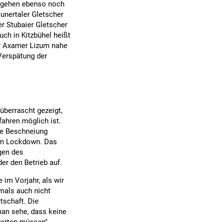
orgehen ebenso noch
aunertaler Gletscher
r Stubaier Gletscher
ch in Kitzbühel heißt
der Axamer Lizum nahe
Verspätung der
überrascht gezeigt,
ahren möglich ist.
he Beschneiung
 im Lockdown. Das
gen des
r den Betrieb auf.
 im Vorjahr, als wir
amals auch nicht
tschaft. Die
man sehe, dass keine