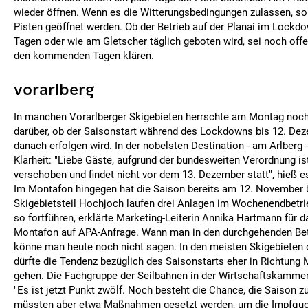
wieder öffnen. Wenn es die Witterungsbedingungen zulassen, so
Pisten geöffnet werden. Ob der Betrieb auf der Planai im Lockd
Tagen oder wie am Gletscher täglich geboten wird, sei noch offen
den kommenden Tagen klären.
vorarlberg
In manchen Vorarlberger Skigebieten herrschte am Montag noch
darüber, ob der Saisonstart während des Lockdowns bis 12. Dez
danach erfolgen wird. In der nobelsten Destination - am Arlberg 
Klarheit: "Liebe Gäste, aufgrund der bundesweiten Verordnung is
verschoben und findet nicht vor dem 13. Dezember statt", hieß e
Im Montafon hingegen hat die Saison bereits am 12. November 
Skigebietsteil Hochjoch laufen drei Anlagen im Wochenendbetr
so fortführen, erklärte Marketing-Leiterin Annika Hartmann für da
Montafon auf APA-Anfrage. Wann man in den durchgehenden Bet
könne man heute noch nicht sagen. In den meisten Skigebieten
dürfte die Tendenz bezüglich des Saisonstarts eher in Richtung
gehen. Die Fachgruppe der Seilbahnen in der Wirtschaftskammer 
"Es ist jetzt Punkt zwölf. Noch besteht die Chance, die Saison zu
müssten aber etwa Maßnahmen gesetzt werden, um die Impfquo