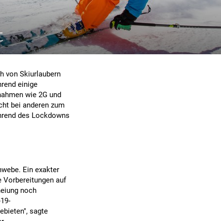
t
h von Skiurlaubern
hrend einige
ßnahmen wie 2G und
scht bei anderen zum
während des Lockdowns
hwebe. Ein exakter
ie Vorbereitungen auf
hneiung noch
-19-
bieten", sagte