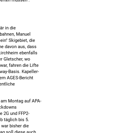
werten müssen".
r in die
lbahnen, Manuel
in" Skigebiet, die
he davon aus, dass
kirchheim ebenfalls
r Gletscher, wo
ar, fahren die Lifte
way-Basis. Kapeller-
inem AGES-Bericht
entliche
e am Montag auf APA-
ockdowns
ie 2G und FFP2-
 täglich bis 5.
 war bisher die
ag soll diese auch