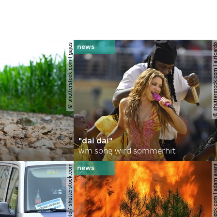
© shutterstock.com | gajus
© shutterstock.com | a.
"dai dai"
wm song wird sommerhit
© spitzi-foto / shutterstock.com
© shutterstock.com | ad