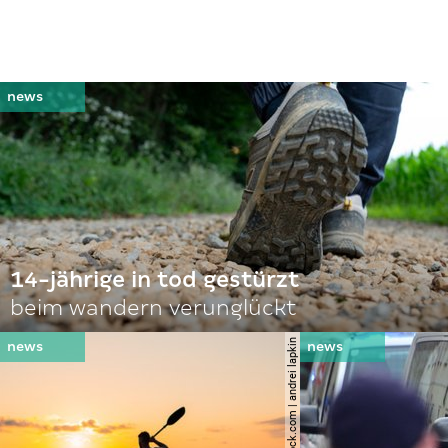
14-jährige in tod gestürzt
beim wandern verunglückt
© shutterstock.com | andrei lapkin