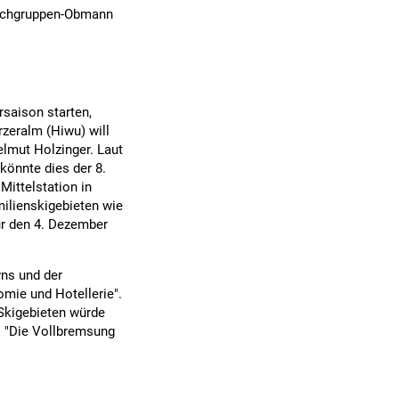
 Fachgruppen-Obmann
rsaison starten,
zeralm (Hiwu) will
lmut Holzinger. Laut
 könnte dies der 8.
Mittelstation in
milienskigebieten wie
für den 4. Dezember
ns und der
omie und Hotellerie".
 Skigebieten würde
. "Die Vollbremsung