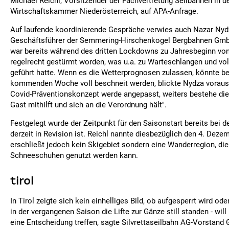
Michael Reichl, Vorsitzender der Fachvertretung Seilbahnen in d
Wirtschaftskammer Niederösterreich, auf APA-Anfrage.
Auf laufende koordinierende Gespräche verwies auch Nazar Nydz
Geschäftsführer der Semmering-Hirschenkogel Bergbahnen Gm
war bereits während des dritten Lockdowns zu Jahresbeginn von 
regelrecht gestürmt worden, was u.a. zu Warteschlangen und vol
geführt hatte. Wenn es die Wetterprognosen zulassen, könnte ber
kommenden Woche voll beschneit werden, blickte Nydza voraus
Covid-Präventionskonzept werde angepasst, weiters bestehe die
Gast mithilft und sich an die Verordnung hält".
Festgelegt wurde der Zeitpunkt für den Saisonstart bereits bei de
derzeit in Revision ist. Reichl nannte diesbezüglich den 4. Deze
erschließt jedoch kein Skigebiet sondern eine Wanderregion, di
Schneeschuhen genutzt werden kann.
tirol
In Tirol zeigte sich kein einhelliges Bild, ob aufgesperrt wird oder
in der vergangenen Saison die Lifte zur Gänze still standen - wi
eine Entscheidung treffen, sagte Silvrettaseilbahn AG-Vorstand 