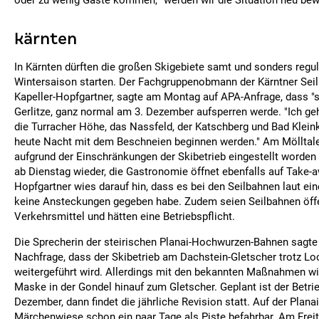
oder zu wenig Gäste kommen, "werden wir die Situation neu be
kärnten
In Kärnten dürften die großen Skigebiete samt und sonders regulä
Wintersaison starten. Der Fachgruppenobmann der Kärntner Sei
Kapeller-Hopfgartner, sagte am Montag auf APA-Anfrage, dass "se
Gerlitze, ganz normal am 3. Dezember aufsperren werde. "Ich ge
die Turracher Höhe, das Nassfeld, der Katschberg und Bad Klein
heute Nacht mit dem Beschneien beginnen werden." Am Mölltale
aufgrund der Einschränkungen der Skibetrieb eingestellt worden w
ab Dienstag wieder, die Gastronomie öffnet ebenfalls auf Take-a
Hopfgartner wies darauf hin, dass es bei den Seilbahnen laut e
keine Ansteckungen gegeben habe. Zudem seien Seilbahnen öff
Verkehrsmittel und hätten eine Betriebspflicht.
Die Sprecherin der steirischen Planai-Hochwurzen-Bahnen sagt
Nachfrage, dass der Skibetrieb am Dachstein-Gletscher trotz L
weitergeführt wird. Allerdings mit den bekannten Maßnahmen w
Maske in der Gondel hinauf zum Gletscher. Geplant ist der Betrieb
Dezember, dann findet die jährliche Revision statt. Auf der Planai
Märchenwiese schon ein paar Tage als Piste befahrbar. Am Freit