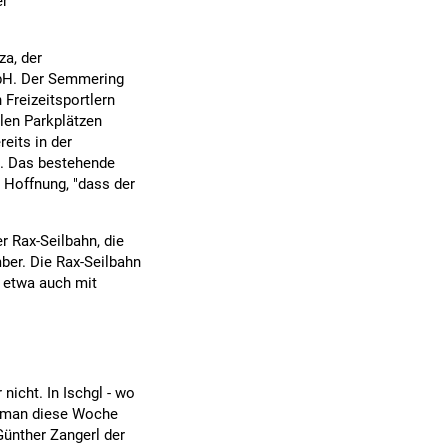
er
a, der
bH. Der Semmering
Freizeitsportlern
len Parkplätzen
eits in der
. Das bestehende
 Hoffnung, "dass der
r Rax-Seilbahn, die
mber. Die Rax-Seilbahn
e etwa auch mit
 nicht. In Ischgl - wo
ll man diese Woche
Günther Zangerl der