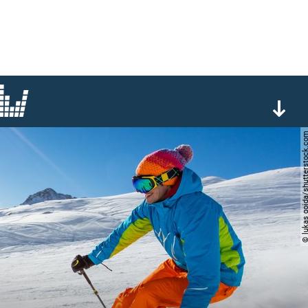
© lukas gojda/shutterst