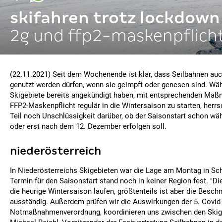
skifahren trotz lockdown
2g und ffp2-maskenpflich
(22.11.2021) Seit dem Wochenende ist klar, dass Seilbahnen auc
genutzt werden dürfen, wenn sie geimpft oder genesen sind. Wä
Skigebiete bereits angekündigt haben, mit entsprechenden Ma
FFP2-Maskenpflicht regulär in die Wintersaison zu starten, herr
Teil noch Unschlüssigkeit darüber, ob der Saisonstart schon 
oder erst nach dem 12. Dezember erfolgen soll.
niederösterreich
In Niederösterreichs Skigebieten war die Lage am Montag in Sc
Termin für den Saisonstart stand noch in keiner Region fest. "D
die heurige Wintersaison laufen, größtenteils ist aber die Besc
ausständig. Außerdem prüfen wir die Auswirkungen der 5. Covid
Notmaßnahmenverordnung, koordinieren uns zwischen den Skige