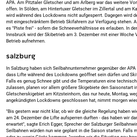
APA. Am Pitztaler Gletscher und am Arlberg war das weitere V
offen. In Sölden, am Hintertuxer Gletscher im Zillertal und am K
wird während des Lockdowns nicht aufgesperrt. Dagegen wird de
mit eingeschränktem Betrieb Skifahrern zur Verfügung stehen. Au
es "Piste frei" - sofern die Schneeverhältnisse es erlauben. In 
Innsbruck wird der Skibetrieb am 3. Dezember mit einer Woche 
Betrieb aufnehmen.
salzburg
In Salzburg haben sich Seilbahnunternehmer gegenüber der APA 
dass Lifte während des Lockdowns geöffnet sein dürfen und Skif
Falls es genug Schnee gibt und die Temperaturen eine technisc
zulassen, planen vor allem größere Skigebiete den Saisonstart
Gletscherskigebiet am Kitzsteinhorn, das nur heute, Montag, we
angekündigten Lockdowns geschlossen hat, nimmt morgen wiede
"Bis gestern war nicht klar, ob wir die gleiche Regelung haben wie
am 24. Dezember die Lifte aufsperren durften - das haben wir d
erwartet", sagte Erich Egger, Sprecher der Salzburger Seilbahnwir
Seilbahnen würden nun wie geplant in die Saison starten. Falls 