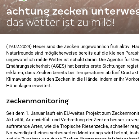
achtung zecken unterweg
das wetter ist zu mild!
(19.02.2024) Heuer sind die Zecken ungewöhnlich früh aktiv! Hau
Naturfreunde sind möglicherweise bereits auf die kleinen Paras
ungewöhnlich milde Wetter ist schuld daran. Die Agentur für Ge
Ernährungssicherheit (AGES) hat bereits erste Sichtungen registr
erklären, dass Zecken bereits bei Temperaturen ab fünf Grad akt
Klimawandel spielt den Zecken in die Hände, indem er ihr Vorko
Höhenlagen erweitert.
zeckenmonitoring
Seit dem 1. Januar läuft ein EU-weites Projekt zum Zeckenmonit
Aktivität, Artenvielfalt und Verbreitung der Zecken besser zu ve
auftretende Arten, wie die Tropische Riesenzecke, schneller rea
Notwendigkeit eines verbesserten Monitorings wird betont, ins