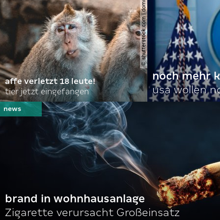
© shutterstock.com | domuephoto
noch mehr k
affe verletzt 18 leute!
usa wollen 
tier jetzt eingefangen
brand in wohnhausanlage
Zigarette verursacht Großeinsatz