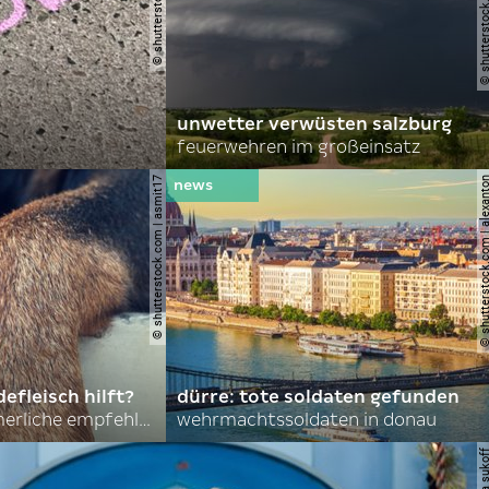
unwetter verwüsten salzburg
feuerwehren im großeinsatz
© shutterstock.com | asmit17
© shutterstock.com | al
efleisch hilft?
dürre: tote soldaten gefunden
nordkoreas sommerliche empfehlungen
wehrmachtssoldaten in donau