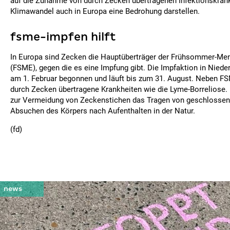
auf die Zunahme von durch Zecken übertragenen Infektionskrank
Klimawandel auch in Europa eine Bedrohung darstellen.
fsme-impfen hilft
In Europa sind Zecken die Hauptüberträger der Frühsommer-Men
(FSME), gegen die es eine Impfung gibt. Die Impfaktion in Niede
am 1. Februar begonnen und läuft bis zum 31. August. Neben FS
durch Zecken übertragene Krankheiten wie die Lyme-Borreliose.
zur Vermeidung von Zeckenstichen das Tragen von geschlossen
Absuchen des Körpers nach Aufenthalten in der Natur.
(fd)