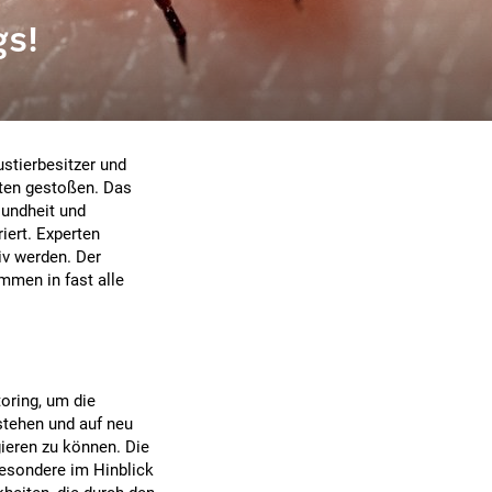
s!
stierbesitzer und
iten gestoßen. Das
sundheit und
iert. Experten
iv werden. Der
mmen in fast alle
oring, um die
rstehen und auf neu
gieren zu können. Die
besondere im Hinblick