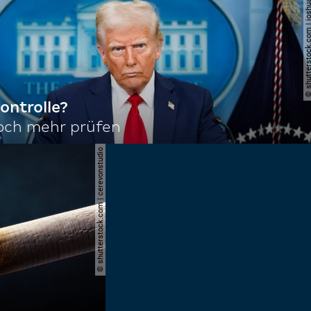
© shutterstock.com | joshu
ontrolle?
noch mehr prüfen
© shutterstock.com | cerevonstudio