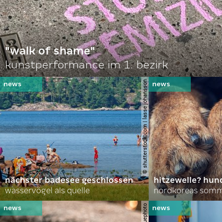
"walk of shame"
kunstperformance im 1. bezirk
© shutterstock.com | lasse johansson
nächster badesee geschlossen
hitzewelle? hund
wasservögel als quelle