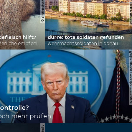
© shutterstock.com | al
efleisch hilft?
dürre: tote soldaten gefunden
nordkoreas sommerliche empfehlungen
wehrmachtssoldaten in donau
© shutterstock.com | joshu
ontrolle?
noch mehr prüfen