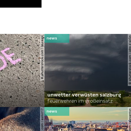
© shutterstock.com | lauraapl
© shutterstock.com | john 
unwetter verwüsten salzburg
feuerwehren im großeinsatz
© shutterstock.com | asmit17