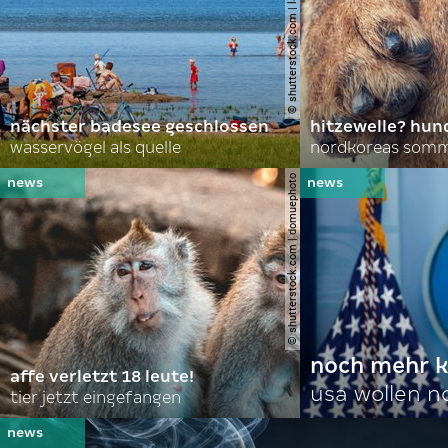
© shutterstock.com | lasse johansson
nächster badesee geschlossen
hitzewelle? hund
wasservögel als quelle
© shutterstock.com | domuephoto
noch mehr k
affe verletzt 18 leute!
usa wollen 
tier jetzt eingefangen