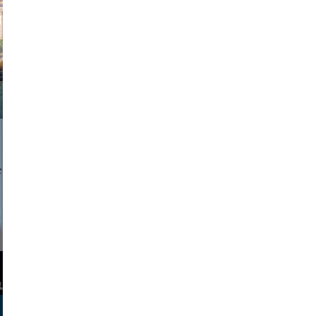
exanton
a sukoff