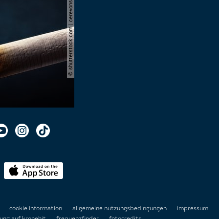
© shutterstock.com | cerevonstudio
n
cookie information
allgemeine nutzungsbedingungen
impressum
ung auf kronehit
frequenzfinder
fotocredits