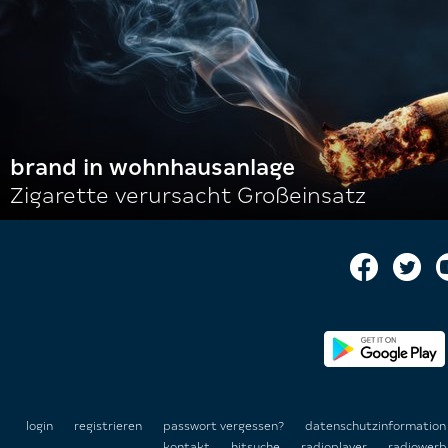
brand in wohnhausanlage
Zigarette verursacht Großeinsatz
login
registrieren
passwort vergessen?
datenschutzinformatio
kontakt
hitsuche
radioplayer
radiowerb