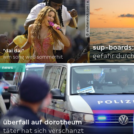
© shutterstock.com | a.ricardo
sup-boards:
"dai dai"
gefahr durch
wm song wird sommerhit
überfall auf dorotheum
täter hat sich verschanzt