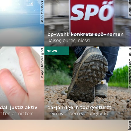
bp-wahl: konkrete spö-namen
kaiser, bures, niessl
© apa | barbara gindl
© shutterstock.com |
l: justiz aktiv
14-jährige in tod gestürzt
ften ermitteln
beim wandern verunglückt