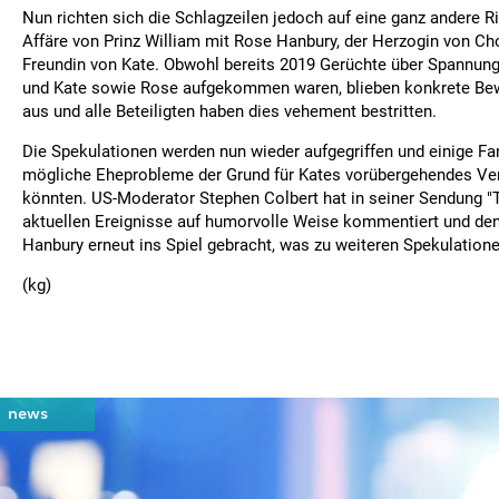
Nun richten sich die Schlagzeilen jedoch auf eine ganz andere R
Affäre von Prinz William mit Rose Hanbury, der Herzogin von Ch
Freundin von Kate. Obwohl bereits 2019 Gerüchte über Spannun
und Kate sowie Rose aufgekommen waren, blieben konkrete Bewe
aus und alle Beteiligten haben dies vehement bestritten.
Die Spekulationen werden nun wieder aufgegriffen und einige Fan
mögliche Eheprobleme der Grund für Kates vorübergehendes Ve
könnten. US-Moderator Stephen Colbert hat in seiner Sendung "
aktuellen Ereignisse auf humorvolle Weise kommentiert und d
Hanbury erneut ins Spiel gebracht, was zu weiteren Spekulatione
(kg)