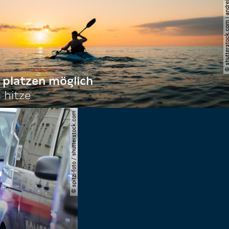
© shutterstock.com | andre
 platzen möglich
 hitze
© spitzi-foto / shutterstock.com