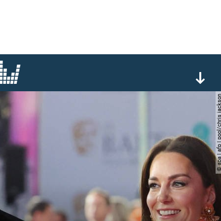
© apa | afp | pool/chris