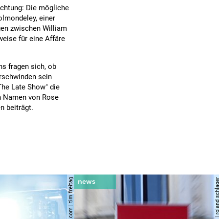
ichtung: Die mögliche
olmondeley, einer
gen zwischen William
ise für eine Affäre
s fragen sich, ob
rschwinden sein
The Late Show" die
en Namen von Rose
n beiträgt.
© shutterstock.com | tim freitag
© apa | afp | roland s