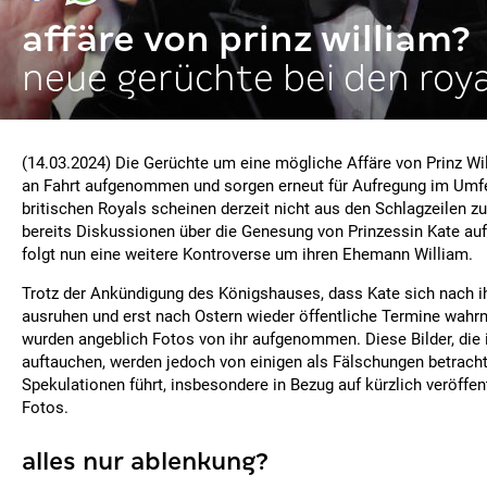
affäre von prinz william?
neue gerüchte bei den roya
(14.03.2024) Die Gerüchte um eine mögliche Affäre von Prinz Wi
an Fahrt aufgenommen und sorgen erneut für Aufregung im Umfe
britischen Royals scheinen derzeit nicht aus den Schlagzeile
bereits Diskussionen über die Genesung von Prinzessin Kate 
folgt nun eine weitere Kontroverse um ihren Ehemann William.
Trotz der Ankündigung des Königshauses, dass Kate sich nach i
ausruhen und erst nach Ostern wieder öffentliche Termine wah
wurden angeblich Fotos von ihr aufgenommen. Diese Bilder, die i
auftauchen, werden jedoch von einigen als Fälschungen betracht
Spekulationen führt, insbesondere in Bezug auf kürzlich veröffen
Fotos.
alles nur ablenkung?