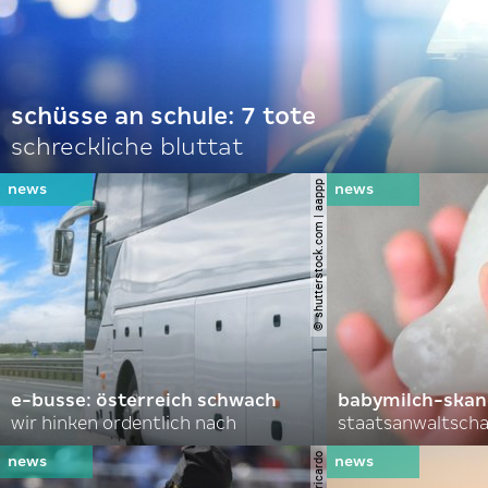
schüsse an schule: 7 tote
schreckliche bluttat
© shutterstock.com | aappp
e-busse: österreich schwach
babymilch-skanda
wir hinken ordentlich nach
staatsanwaltscha