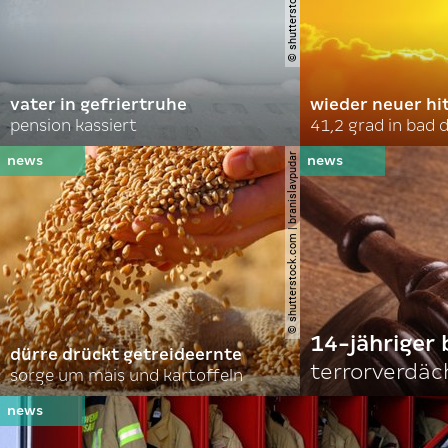
vater in gefriertruhe
wieder neuer hi
pension kassiert
41,2 grad in bad
© shutterstock.com | branislavpudar
14-jähriger 
dürre drückt getreideernte
terrorverdäc
sorge um mais und kartoffeln