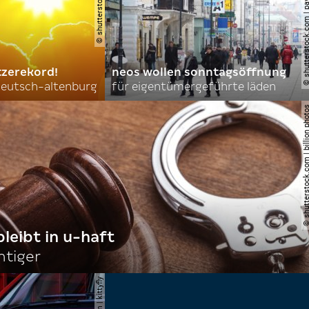
© shutterstock.com | pavel l phot
tzerekord!
neos wollen sonntagsöffnung
 deutsch-altenburg
für eigentümergeführte läden
© shutterstock.com | billi
bleibt in u-haft
htiger