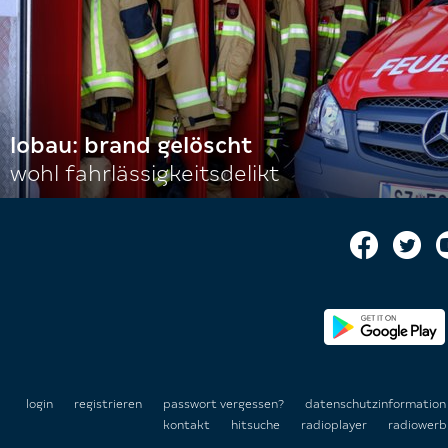
lobau: brand gelöscht
wohl fahrlässigkeitsdelikt
login
registrieren
passwort vergessen?
datenschutzinformatio
kontakt
hitsuche
radioplayer
radiowerb