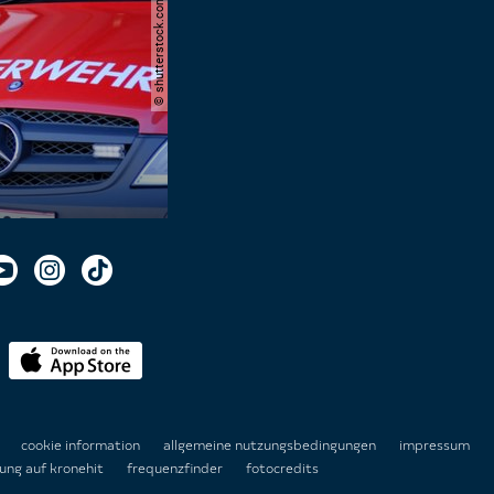
© shutterstock.com | kittyfly
n
cookie information
allgemeine nutzungsbedingungen
impressum
ung auf kronehit
frequenzfinder
fotocredits