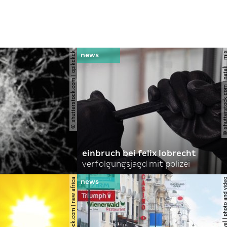
© shutterstock.com | opikckck
© shutterstock.com | nata
einbruch bei felix lobrecht
verfolgungsjagd mit polizei
© shutterstock.com | new africa