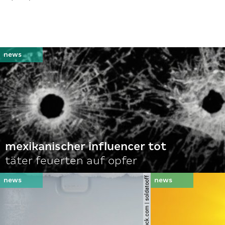
mexikanischer influencer tot
täter feuerten auf opfer
© shutterstock.com | soldatooff