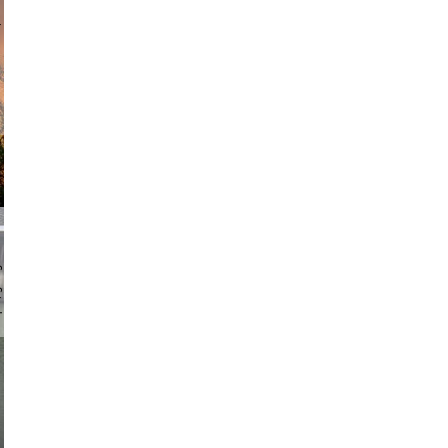
am avant
chmuth