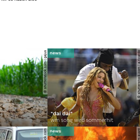
© shutterstock.com | gajus
© shutterstock.com | a.
"dai dai"
wm song wird sommerhit