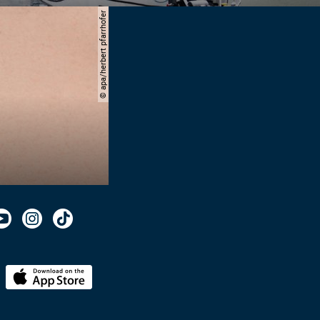
© apa/herbert pfarrhofer