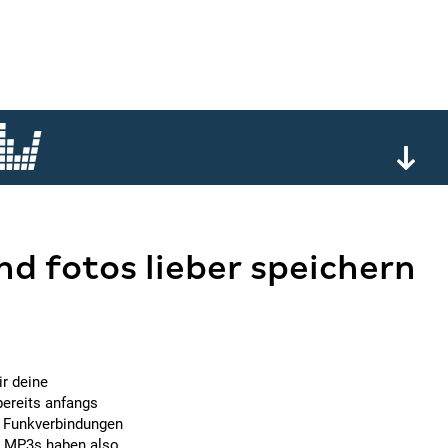
nd fotos lieber speichern
ir deine
bereits anfangs
e Funkverbindungen
ie MP3s haben also