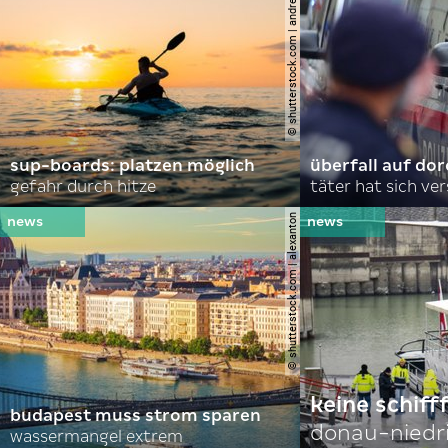
© shutterstock.com | andrei lapkin
sup-boards: platzen möglich
überfall auf d
gefahr durch hitze
täter hat sich ve
© shutterstock.com | alexanton
keine schiff
budapest muss strom sparen
donau-niedr
wassermangel extrem