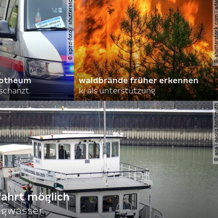
© spitzi-foto / shutterstock.com
© shutterstock.com | ad
orotheum
waldbrände früher erkennen
rschanzt
ki als unterstützung
© apa | georg ho
fahrt möglich
igwasser