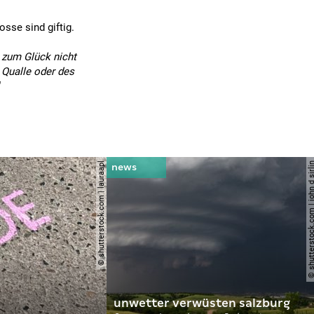
sse sind giftig.
 zum Glück nicht
 Qualle oder des
“
© shutterstock.com | lauraapl
© shutterstock.com | john 
unwetter verwüsten salzburg