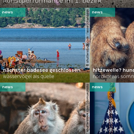
kunstperformance im 1. bezirk
© shutterstock.com | lasse johansson
nächster badesee geschlossen
hitzewelle? hund
wasservögel als quelle
© shutterstock.com | domuephoto