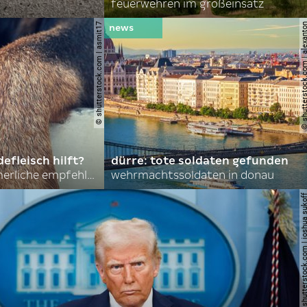
feuerwehren im großeinsatz
© shutterstock.com | asmit17
© shutterstock.com | al
efleisch hilft?
dürre: tote soldaten gefunden
nordkoreas sommerliche empfehlungen
wehrmachtssoldaten in donau
© shutterstock.com | joshu