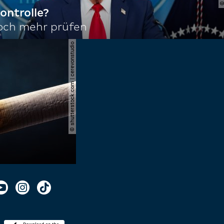
ontrolle?
noch mehr prüfen
© shutterstock.com | cerevonstudio