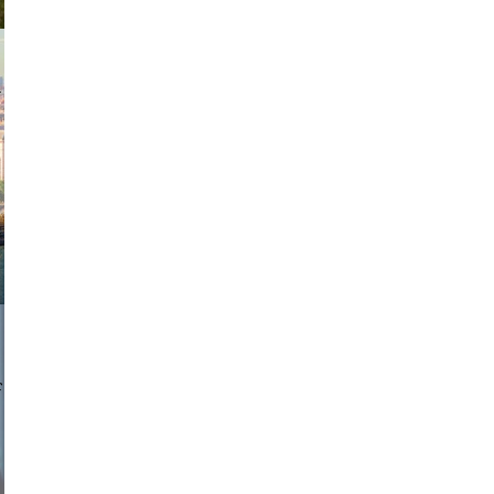
exanton
a sukoff