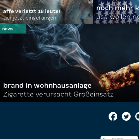
noch mehr k
affe verletzt 18 leute!
usa wollen 
tier jetzt eingefangen
brand in wohnhausanlage
Zigarette verursacht Großeinsatz