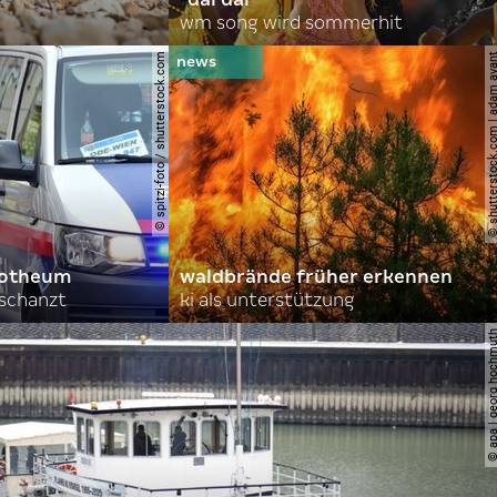
wm song wird sommerhit
© spitzi-foto / shutterstock.com
© shutterstock.com | ad
orotheum
waldbrände früher erkennen
rschanzt
ki als unterstützung
© apa | georg ho