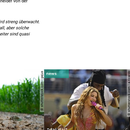
neider von der
ird streng überwacht.
all, aber solche
eiter sind quasi
© shutterstock.com | gajus
© shutterstock.com | a.
"dai dai"