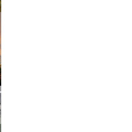
am avant
chmuth