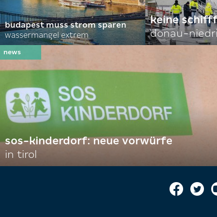
keine schiff
budapest muss strom sparen
donau-niedr
wassermangel extrem
sos-kinderdorf: neue vorwürfe
in tirol