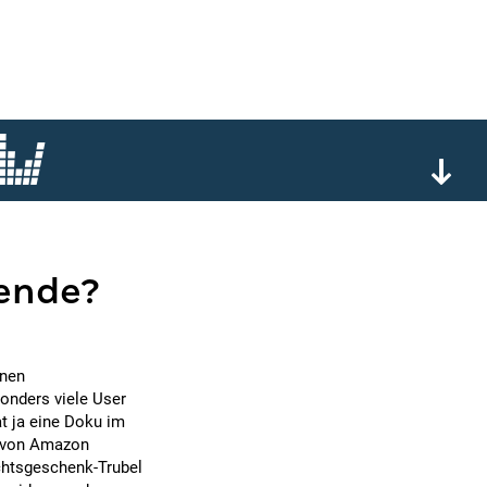
ende?
onen
onders viele User
t ja eine Doku im
n von Amazon
chtsgeschenk-Trubel