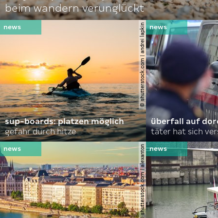
beim wandern verunglückt
© shutterstock.com | andrei lapkin
sup-boards: platzen möglich
überfall auf d
gefahr durch hitze
täter hat sich ve
© shutterstock.com | alexanton