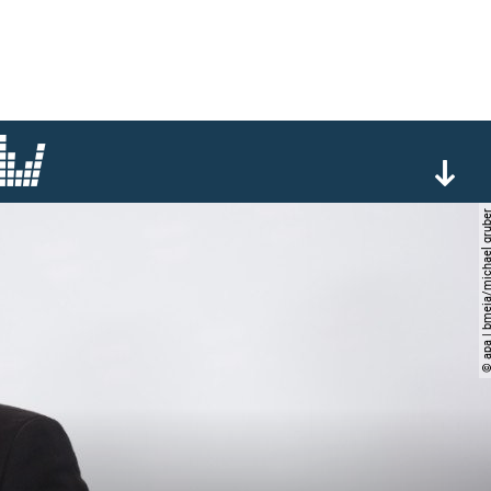
© apa | bmeia/michael