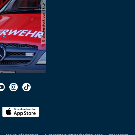
© shutterstock.com | kittyfly