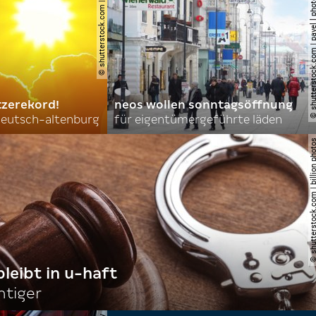
© shutterstock.com | new africa
© shutterstock.com | pavel l phot
tzerekord!
neos wollen sonntagsöffnung
 deutsch-altenburg
für eigentümergeführte läden
© shutterstock.com | billi
bleibt in u-haft
htiger