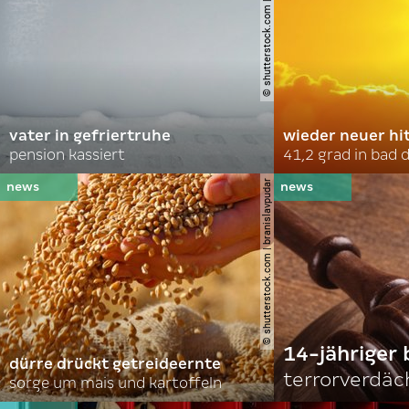
© shutterstock.com | soldatooff
vater in gefriertruhe
wieder neuer hi
pension kassiert
41,2 grad in bad
© shutterstock.com | branislavpudar
14-jähriger 
dürre drückt getreideernte
terrorverdäc
sorge um mais und kartoffeln