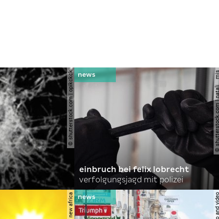
© shutterstock.com | opikckck
© shutterstock.com | nata
einbruch bei felix lobrecht
verfolgungsjagd mit polizei