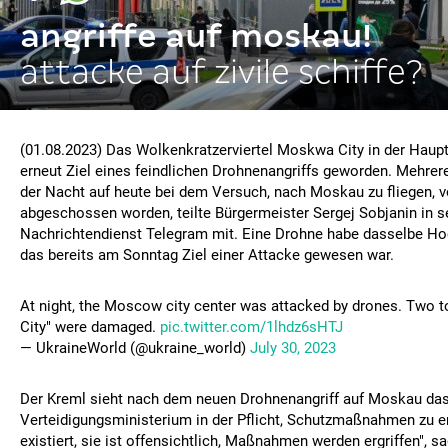
angriffe auf moskau!
attacke auf zivile schiffe?
(01.08.2023) Das Wolkenkratzerviertel Moskwa City in der Haup
erneut Ziel eines feindlichen Drohnenangriffs geworden. Mehrer
der Nacht auf heute bei dem Versuch, nach Moskau zu fliegen, 
abgeschossen worden, teilte Bürgermeister Sergej Sobjanin in 
Nachrichtendienst Telegram mit. Eine Drohne habe dasselbe Ho
das bereits am Sonntag Ziel einer Attacke gewesen war.
At night, the Moscow city center was attacked by drones. Two 
City" were damaged.
pic.twitter.com/1lhdz6sHTJ
— UkraineWorld (@ukraine_world)
July 30, 2023
Der Kreml sieht nach dem neuen Drohnenangriff auf Moskau da
Verteidigungsministerium in der Pflicht, Schutzmaßnahmen zu er
existiert, sie ist offensichtlich, Maßnahmen werden ergriffen", 