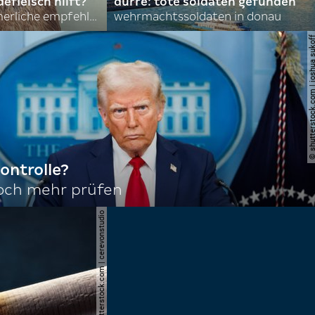
efleisch hilft?
dürre: tote soldaten gefunden
nordkoreas sommerliche empfehlungen
wehrmachtssoldaten in donau
© shutterstock.com | joshu
ontrolle?
noch mehr prüfen
© shutterstock.com | cerevonstudio