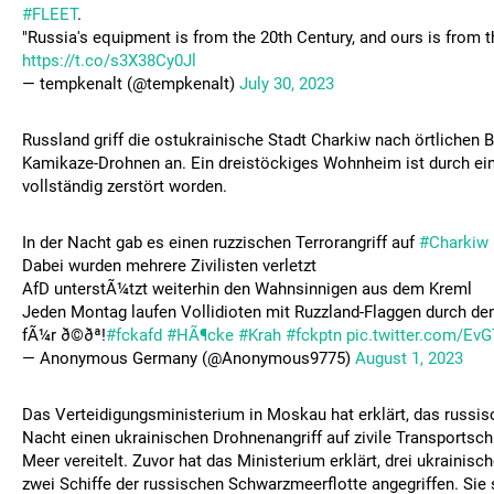
#FLEET
.
"Russia's equipment is from the 20th Century, and ours is from t
https://t.co/s3X38Cy0Jl
— tempkenalt (@tempkenalt)
July 30, 2023
Russland griff die ostukrainische Stadt Charkiw nach örtlichen
Kamikaze-Drohnen an. Ein dreistöckiges Wohnheim ist durch eine
vollständig zerstört worden.
In der Nacht gab es einen ruzzischen Terrorangriff auf
#Charkiw
Dabei wurden mehrere Zivilisten verletzt
AfD unterstÃ¼tzt weiterhin den Wahnsinnigen aus dem Kreml
Jeden Montag laufen Vollidioten mit Ruzzland-Flaggen durch 
fÃ¼r ð©ðª!
#fckafd
#HÃ¶cke
#Krah
#fckptn
pic.twitter.com/Ev
— Anonymous Germany (@Anonymous9775)
August 1, 2023
Das Verteidigungsministerium in Moskau hat erklärt, das russis
Nacht einen ukrainischen Drohnenangriff auf zivile Transportsc
Meer vereitelt. Zuvor hat das Ministerium erklärt, drei ukrainis
zwei Schiffe der russischen Schwarzmeerflotte angegriffen. Sie 