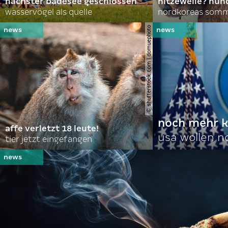
nächster badesee geschlossen
hitzewelle? hund
wasservögel als quelle
© shutterstock.com | domuephoto
noch mehr k
affe verletzt 18 leute!
usa wollen 
tier jetzt eingefangen