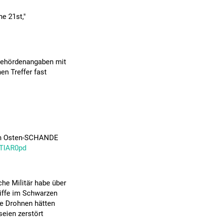
he 21st,"
 Behördenangaben mit
n Treffer fast
den Osten-SCHANDE
GTIAR0pd
che Militär habe über
hiffe im Schwarzen
che Drohnen hätten
seien zerstört