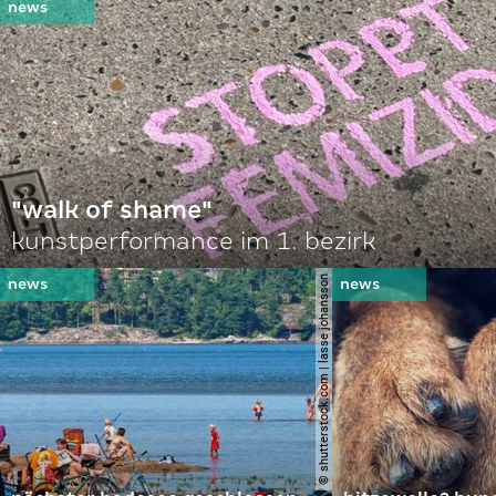
"walk of shame"
kunstperformance im 1. bezirk
© shutterstock.com | lasse johansson