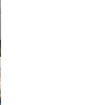
d sirlin
exanton