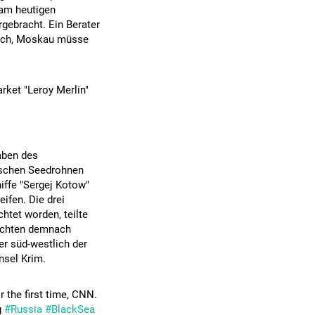
am heutigen
gebracht. Ein Berater
lich, Moskau müsse
rket "Leroy Merlin"
aben des
ischen Seedrohnen
hiffe "Sergej Kotow"
ifen. Die drei
htet worden, teilte
richten demnach
er süd-westlich der
nsel Krim.
r the first time, CNN.
g
#Russia
#BlackSea