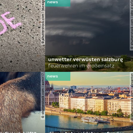
© shutterstock.com | lauraapl
© shutterstock.com | john 
unwetter verwüsten salzburg
feuerwehren im großeinsatz
© shutterstock.com | asmit17
© shutterstock.com | al