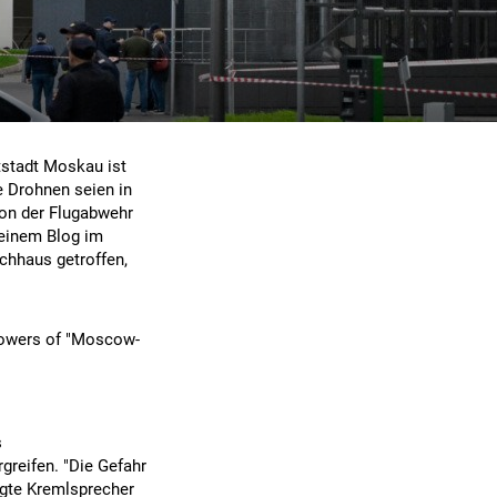
tstadt Moskau ist
e Drohnen seien in
von der Flugabwehr
seinem Blog im
chhaus getroffen,
towers of "Moscow-
s
greifen. "Die Gefahr
sagte Kremlsprecher