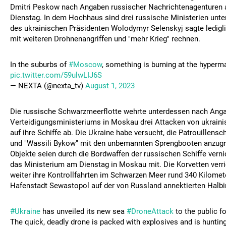
Dmitri Peskow nach Angaben russischer Nachrichtenagenturen 
Dienstag. In dem Hochhaus sind drei russische Ministerien unter
des ukrainischen Präsidenten Wolodymyr Selenskyj sagte ledig
mit weiteren Drohnenangriffen und "mehr Krieg" rechnen.
In the suburbs of
#Moscow
, something is burning at the hyperma
pic.twitter.com/59ulwLIJ6S
— NEXTA (@nexta_tv)
August 1, 2023
Die russische Schwarzmeerflotte wehrte unterdessen nach Ang
Verteidigungsministeriums in Moskau drei Attacken von ukrain
auf ihre Schiffe ab. Die Ukraine habe versucht, die Patrouillensc
und "Wassili Bykow" mit den unbemannten Sprengbooten anzugre
Objekte seien durch die Bordwaffen der russischen Schiffe vernic
das Ministerium am Dienstag in Moskau mit. Die Korvetten ver
weiter ihre Kontrollfahrten im Schwarzen Meer rund 340 Kilomet
Hafenstadt Sewastopol auf der von Russland annektierten Halbi
#Ukraine
has unveiled its new sea
#DroneAttack
to the public fo
The quick, deadly drone is packed with explosives and is huntin