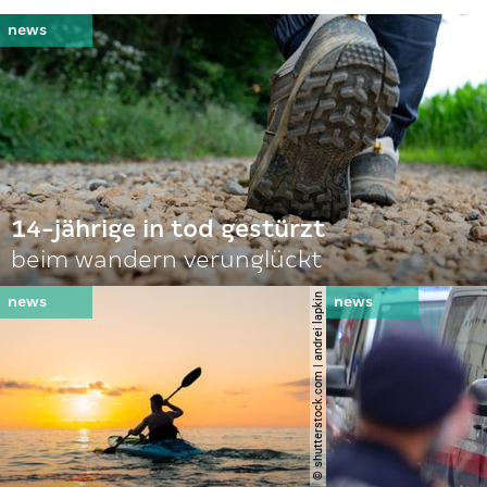
14-jährige in tod gestürzt
beim wandern verunglückt
© shutterstock.com | andrei lapkin