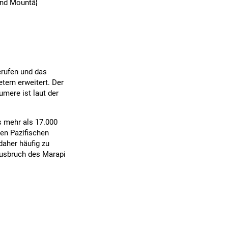
nd Mountâ¦
erufen und das
tern erweitert. Der
mere ist laut der
s mehr als 17.000
en Pazifischen
aher häufig zu
usbruch des Marapi