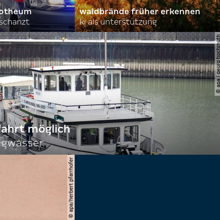
orotheum
waldbrände früher erkennen
rschanzt
ki als unterstützung
© apa | georg ho
fahrt möglich
igwasser
© apa/herbert pfarrhofer