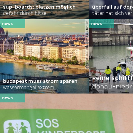
sup-boards: platzen möglich
überfall auf d
gefahr durch hitze
täter hat sich ve
© shutterstock.com | alexanton
keine schiff
budapest muss strom sparen
donau-niedr
wassermangel extrem