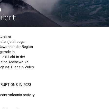
h
iert
zu einer
ten jetzt sogar
 Bewohner der Region
gerade in
Laki-Laki in der
r eine Aschewolke
t ist. Hier ein Video
ERUPTIONS IN 2023
icant volcanic activity