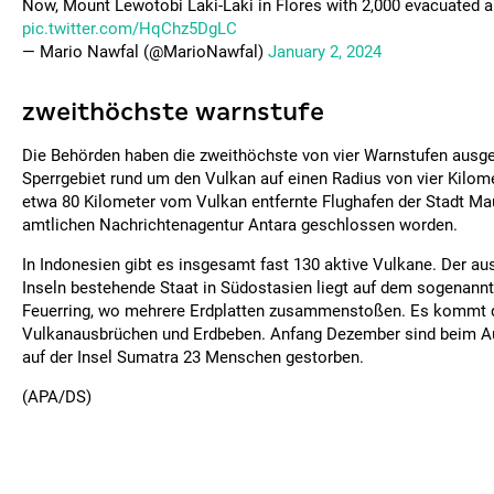
Now, Mount Lewotobi Laki-Laki in Flores with 2,000 evacuated a
pic.twitter.com/HqChz5DgLC
— Mario Nawfal (@MarioNawfal)
January 2, 2024
zweithöchste warnstufe
Die Behörden haben die zweithöchste von vier Warnstufen ausg
Sperrgebiet rund um den Vulkan auf einen Radius von vier Kilome
etwa 80 Kilometer vom Vulkan entfernte Flughafen der Stadt Mau
amtlichen Nachrichtenagentur Antara geschlossen worden.
In Indonesien gibt es insgesamt fast 130 aktive Vulkane. Der au
Inseln bestehende Staat in Südostasien liegt auf dem sogenannt
Feuerring, wo mehrere Erdplatten zusammenstoßen. Es kommt d
Vulkanausbrüchen und Erdbeben. Anfang Dezember sind beim A
auf der Insel Sumatra 23 Menschen gestorben.
(APA/DS)