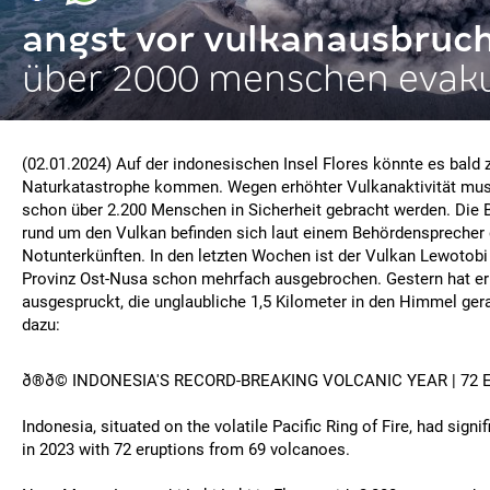
angst vor vulkanausbruc
über 2000 menschen evaku
(02.01.2024) Auf der indonesischen Insel Flores könnte es bald 
Naturkatastrophe kommen. Wegen erhöhter Vulkanaktivität muss
schon über 2.200 Menschen in Sicherheit gebracht werden. Die
rund um den Vulkan befinden sich laut einem Behördensprecher 
Notunterkünften. In den letzten Wochen ist der Vulkan Lewotobi 
Provinz Ost-Nusa schon mehrfach ausgebrochen. Gestern hat e
ausgespruckt, die unglaubliche 1,5 Kilometer in den Himmel gerag
dazu:
ð®ð© INDONESIA'S RECORD-BREAKING VOLCANIC YEAR | 72 
Indonesia, situated on the volatile Pacific Ring of Fire, had signif
in 2023 with 72 eruptions from 69 volcanoes.