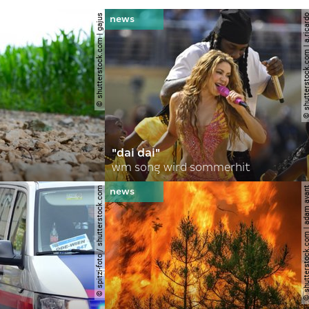
© shutterstock.com | gajus
© shutterstock.com | a.
"dai dai"
wm song wird sommerhit
© spitzi-foto / shutterstock.com
© shutterstock.com | ad